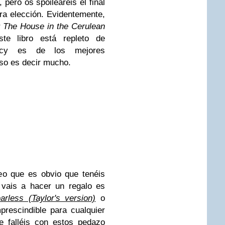
 pero os spoilearéis el final
tra elección. Evidentemente,
r
The House in the Cerulean
ste libro está repleto de
Lucy es de los mejores
eso es decir mucho.
eo que es obvio que tenéis
 vais a hacer un regalo es
arless (Taylor's version)
o
prescindible para cualquier
e falléis con estos pedazo