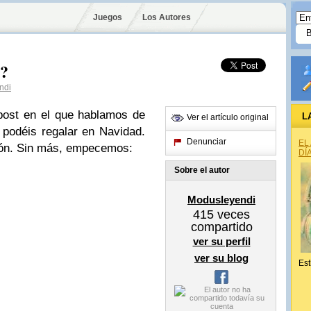
Juegos
Los Autores
d?
ndi
post en el que hablamos de
L
Ver el artículo original
 podéis regalar en Navidad.
Denunciar
EL
ión. Sin más, empecemos:
DÍ
Sobre el autor
Modusleyendi
415
veces
compartido
ver su perfil
ver su blog
Est