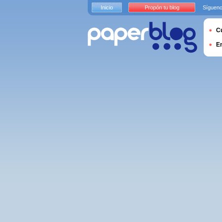
Inicio
Propón tu blog
Sígueno
Cu
E