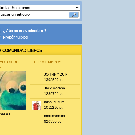
¿ Aún no eres miembro ?
Propón tu blog
A COMUNIDAD LIBROS
 AUTOR DEL
TOP MIEMBROS
A
JOHNNY ZURI
1398592 pt
Jack Moreno
1289751 pt
miss_cultura
1011210 pt
her A.l.
maritasantini
926555 pt