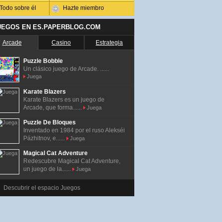
Todo sobre él
Hazte miembro
UEGOS EN ES.PAPERBLOG.COM
Arcade
Casino
Estrategia
Puzzle Bobble
Un clásico juego de Arcade. ......
Juega
Karate Blazers
Karate Blazers es un juego de
Arcade, que forma......
Juega
Puzzle De Bloques
Inventado en 1984 por el ruso Alekséi
Pázhitnov, e......
Juega
Magical Cat Adventure
Redescubre Magical Cat Adventure,
un juego de la......
Juega
Descubrir el espacio Juegos