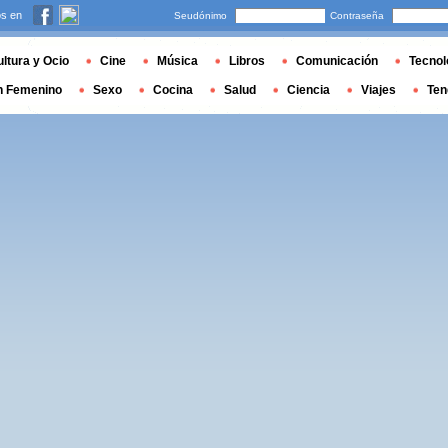
s en
Seudónimo
Contraseña
ltura y Ocio
Cine
Música
Libros
Comunicación
Tecnol
n Femenino
Sexo
Cocina
Salud
Ciencia
Viajes
Ten