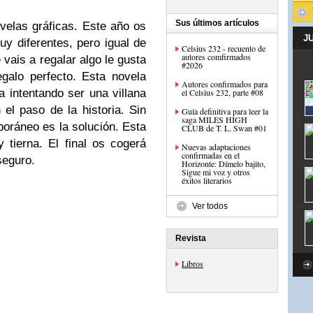
Sus últimos artículos
elas gráficas. Este año os
J
 diferentes, pero igual de
Celsius 232 - recuento de
autores comfirmados
 vais a regalar algo le gusta
#2026
egalo perfecto. Esta novela
Autores confirmados para
a intentando ser una villana
el Celsius 232, parte #08
el paso de la historia. Sin
Guía definitiva para leer la
saga MILES HIGH
oráneo es la solución. Esta
CLUB de T. L. Swan #01
 tierna. El final os cogerá
Nuevas adaptaciones
confirmadas en el
seguro.
Horizonte: Dímelo bajito,
Sigue mi voz y otros
éxitos literarios
Ver todos
Revista
Libros