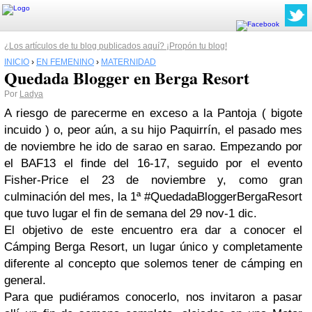
¿Los artículos de tu blog publicados aquí? ¡Propón tu blog!
INICIO
›
EN FEMENINO
›
MATERNIDAD
Quedada Blogger en Berga Resort
Por
Ladya
A riesgo de parecerme en exceso a la Pantoja ( bigote
incuido ) o, peor aún, a su hijo Paquirrín, el pasado mes
de noviembre he ido de sarao en sarao. Empezando por
el BAF13 el finde del 16-17, seguido por el evento
Fisher-Price el 23 de noviembre y, como gran
culminación del mes, la 1ª #QuedadaBloggerBergaResort
que tuvo lugar el fin de semana del 29 nov-1 dic.
El objetivo de este encuentro era dar a conocer el
Cámping Berga Resort, un lugar único y completamente
diferente al concepto que solemos tener de cámping en
general.
Para que pudiéramos conocerlo, nos invitaron a pasar