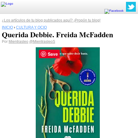
¿Los artículos de tu blog publicados aquí? ¡Propón tu blog!
INICIO
›
CULTURA Y OCIO
Querida Debbie. Freida McFadden
Por
Mientrasleo
@MientrasleoS
Save