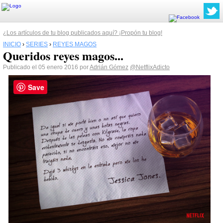
¿Los artículos de tu blog publicados aquí? ¡Propón tu blog!
INICIO
›
SERIES
›
REYES MAGOS
Queridos reyes magos...
Publicado el 05 enero 2016 por
Adrián Gómez
@NetflixAdicto
Save