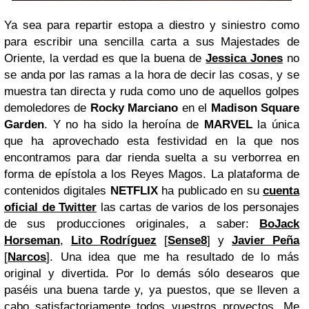
Ya sea para repartir estopa a diestro y siniestro como
para escribir una sencilla carta a sus Majestades de
Oriente, la verdad es que la buena de
Jessica Jones
no
se anda por las ramas a la hora de decir las cosas, y se
muestra tan directa y ruda como uno de aquellos golpes
demoledores de
Rocky Marciano
en el
Madison Square
Garden
. Y no ha sido la heroína de
MARVEL
la única
que ha aprovechado esta festividad en la que nos
encontramos para dar rienda suelta a su verborrea en
forma de epístola a los Reyes Magos. La plataforma de
contenidos digitales
NETFLIX
ha publicado en su
cuenta
oficial de Twitter
las cartas de varios de los personajes
de sus producciones originales, a saber:
BoJack
Horseman
,
Lito Rodríguez
[
Sense8
] y
Javier Peña
[
Narcos
]. Una idea que me ha resultado de lo más
original y divertida. Por lo demás sólo desearos que
paséis una buena tarde y, ya puestos, que se lleven a
cabo satisfactoriamente todos vuestros proyectos. Me