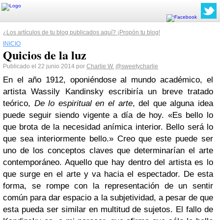
¿Los artículos de tu blog publicados aquí? ¡Propón tu blog!
INICIO
Quicios de la luz
Publicado el 22 junio 2014 por
Charlie W.
@sweetycharlie
En el año 1912, oponiéndose al mundo académico, el
artista Wassily Kandinsky escribiría un breve tratado
teórico,
De lo espiritual en el arte
, del que alguna idea
puede seguir siendo vigente a día de hoy. «Es bello lo
que brota de la necesidad anímica interior. Bello será lo
que sea interiormente bello.» Creo que este puede ser
uno de los conceptos claves que determinarían el arte
contemporáneo. Aquello que hay dentro del artista es lo
que surge en el arte y va hacia el espectador. De esta
forma, se rompe con la representación de un sentir
común para dar espacio a la subjetividad, a pesar de que
esta pueda ser similar en multitud de sujetos. El fallo de