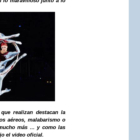
 lo maravilloso junto a lo
s que realizan destacan la
ros aéreos, malabarismo o
mucho más ... y como las
o el video oficial.