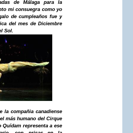
adas de Málaga para la
anto mi consuegra como yo
galo de cumpleaños fue y
ica del mes de Diciembre
l Sol.
e la compañia canadiense
 el más humano del Cirque
co Quídam representa a ese
rio, con prisas...en la