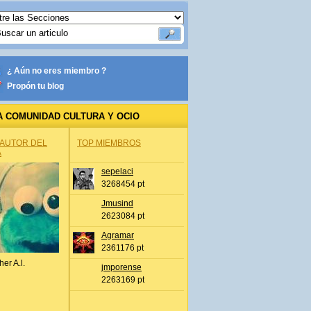
¿ Aún no eres miembro ?
Propón tu blog
A COMUNIDAD CULTURA Y OCIO
 AUTOR DEL
TOP MIEMBROS
A
sepelaci
3268454 pt
Jmusind
2623084 pt
Agramar
2361176 pt
her A.l.
jmporense
2263169 pt