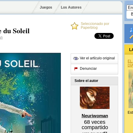
Juegos
Los Autores
Seleccionado por
 du Soleil
Paperblog
an
L
Ver el artículo original
EL
DÍ
Denunciar
Sobre el autor
Est
Neuriwoman
68
veces
compartido