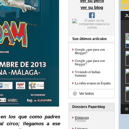
ver su perfil
ver su blog
J
Sus últimos artículos
Google ¿que pasa con
Blogger?
Google ¿que pasa con
blogger?
Viviendo el Indian
Summer
La rabia avanza en España
Ver todos
Dossiers Paperblog
s en los que como padres
Primavera
Fiestas
al circo; llegamos a ese
Universo