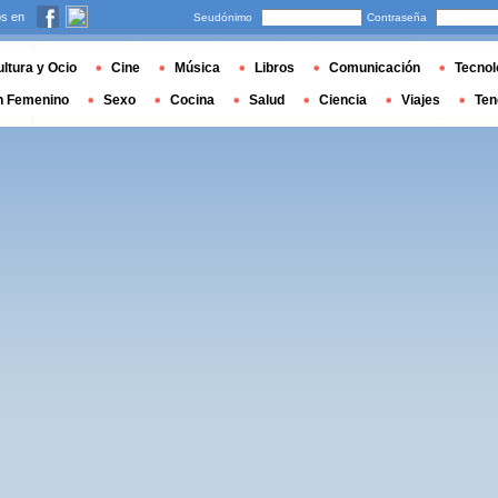
s en
Seudónimo
Contraseña
ltura y Ocio
Cine
Música
Libros
Comunicación
Tecnol
n Femenino
Sexo
Cocina
Salud
Ciencia
Viajes
Ten