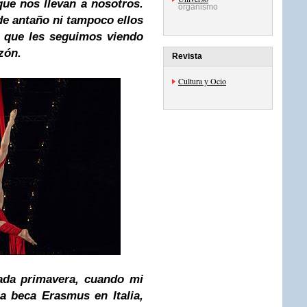
ue nos llevan a nosotros.
organismo
de antaño ni tampoco ellos
s que les seguimos viendo
zón.
Revista
Cultura y Ocio
ada primavera, cuando mi
a beca Erasmus en Italia,