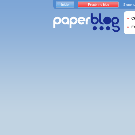
Inicio
Propón tu blog
Sígueno
Cu
E