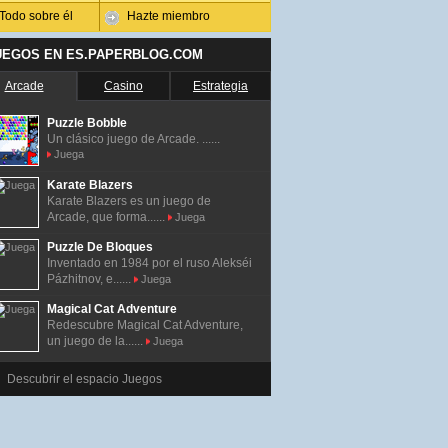
Todo sobre él
Hazte miembro
UEGOS EN ES.PAPERBLOG.COM
Arcade
Casino
Estrategia
Puzzle Bobble
Un clásico juego de Arcade. ......
Juega
Karate Blazers
Karate Blazers es un juego de
Arcade, que forma......
Juega
Puzzle De Bloques
Inventado en 1984 por el ruso Alekséi
Pázhitnov, e......
Juega
Magical Cat Adventure
Redescubre Magical Cat Adventure,
un juego de la......
Juega
Descubrir el espacio Juegos