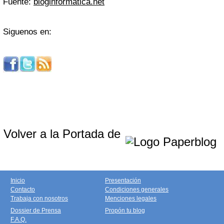
Fuente:
bloginformatica.net
Siguenos en:
Volver a la Portada de
Inicio
Presentación
Contacto
Condiciones generales
Trabaja con nosotros
Menciones legales
Dossier de Prensa
Propón tu blog
F.A.Q.