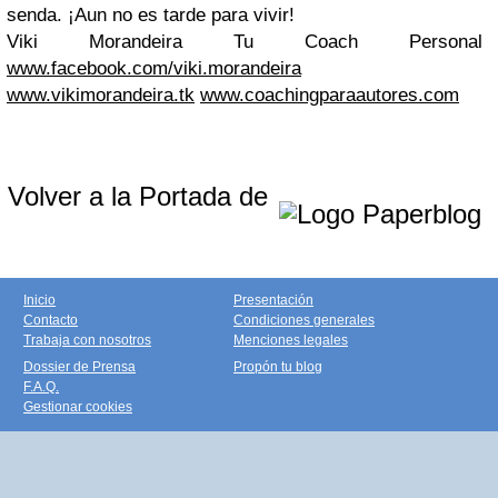
senda. ¡Aun no es tarde para vivir!
Viki Morandeira Tu Coach Personal
www.facebook.com/viki.morandeira
www.vikimorandeira.tk
www.coachingparaautores.com
Volver a la Portada de
Inicio
Presentación
Contacto
Condiciones generales
Trabaja con nosotros
Menciones legales
Dossier de Prensa
Propón tu blog
F.A.Q.
Gestionar cookies