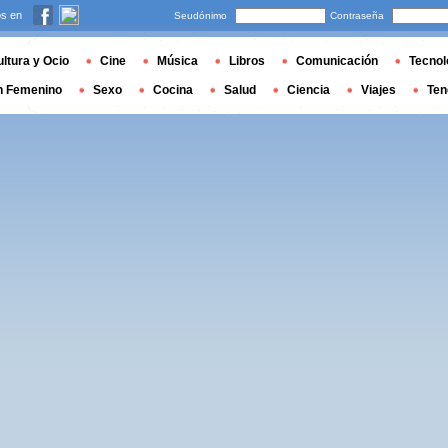
s en
Seudónimo
Contraseña
ltura y Ocio
Cine
Música
Libros
Comunicación
Tecnol
n Femenino
Sexo
Cocina
Salud
Ciencia
Viajes
Ten