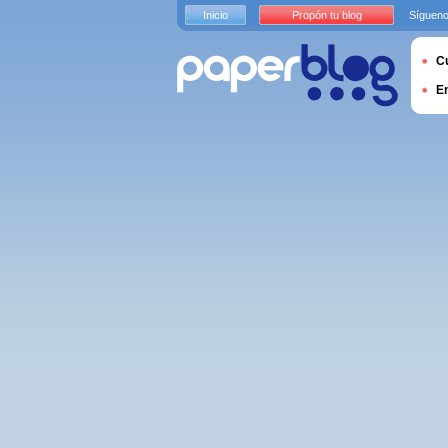
Inicio
Propón tu blog
Sígueno
Cu
E