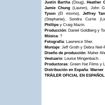
Justin Bartha
(Doug),
Heather 
Jamie Chung
(Lauren), John 
Tyson
(Él mismo),
Jeffrey Ta
(Stephanie), Sondra Currie (Li
Phillips
y Craig Mazin.
Producción
: Daniel Goldberg y To
Música
: ?
Fotografía
: Lawrence Sher.
Montaje
: Jeff Groth y Debra Neil-
Diseño de producción
: Maher A
Vestuario
: Louise Mingenbach.
Productoras
: Green Hat Films y 
Distribución en España
:
Warner
TRÁILER OFICIAL EN ESPAÑOL