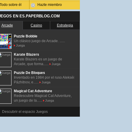
Todo sobre él
Hazte miembro
UEGOS EN ES.PAPERBLOG.COM
Arcade
Casino
Estrategia
Puzzle Bobble
Un clásico juego de Arcade. ......
Juega
Karate Blazers
Karate Blazers es un juego de
Arcade, que forma......
Juega
Puzzle De Bloques
Inventado en 1984 por el ruso Alekséi
Pázhitnov, e......
Juega
Magical Cat Adventure
Redescubre Magical Cat Adventure,
un juego de la......
Juega
Descubrir el espacio Juegos