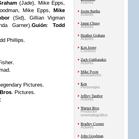
Graham
(Jade), Mike Epps,
Actores
Goodman, Mike Epps,
Mike
Justin Bartha
Actores
mbor
(Sid), Gillian Vigman
Jamie Chung
nda Garner).
Guión
:
Todd
Actores
Heather Graham
Actores
dd Phillips.
Ken Jeong
Cómicos
Zach Galifianakis
Fisher.
Actores
hmad.
Mike Tyson
Boxeadores
Ken
Legendary Pictures.
Personajes
 Bros
. Pictures.
Jeffrey Tambor
:
Actores
Warner Bros
Productor
cinematográfico
Bradley Cooper
Actores
John Goodman