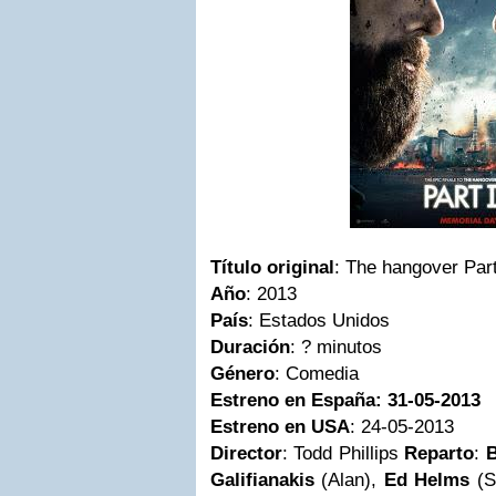
Título original
: The hangover Part
Año
: 2013
País
: Estados Unidos
Duración
: ? minutos
Género
: Comedia
Estreno en España: 31-05-2013
Estreno en USA
: 24-05-2013
Director
: Todd Phillips
Reparto
:
B
Galifianakis
(Alan),
Ed Helms
(S