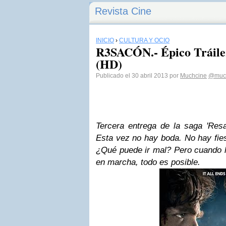
Revista Cine
INICIO
›
CULTURA Y OCIO
R3SACÓN.- Épico Tráiler
(HD)
Publicado el 30 abril 2013 por
Muchcine
@muc
Tercera entrega de la saga 'Res
Esta vez no hay boda. No hay fies
¿Qué puede ir mal? Pero cuando 
en marcha, todo es posible.