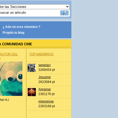
¿ Aún no eres miembro ?
Propón tu blog
A COMUNIDAD CINE
 AUTOR DEL
TOP MIEMBROS
A
sepelaci
3268454 pt
Jmusind
2623084 pt
Agramar
2361176 pt
her A.l.
jmporense
2263169 pt