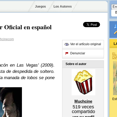
Juegos
Los Autores
 Oficial en español
hcinecom
L
Ver el artículo original
Denunciar
EL
DÍ
Sobre el autor
acón en Las Vegas' (2009).
ta de despedida de soltero.
la manada de lobos se pone
Est
Muchcine
519
veces
compartido
ver su perfil