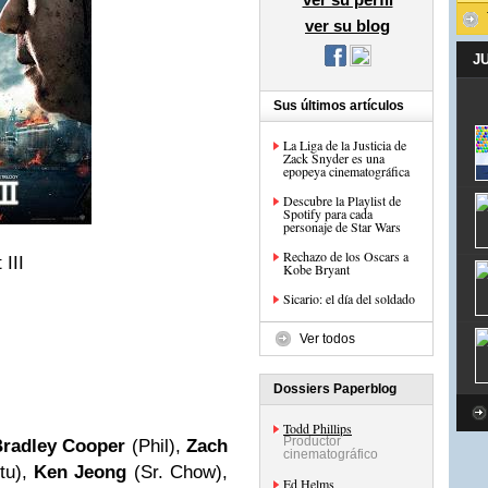
ver su blog
J
Sus últimos artículos
La Liga de la Justicia de
Zack Snyder es una
epopeya cinematográfica
Descubre la Playlist de
Spotify para cada
personaje de Star Wars
Rechazo de los Oscars a
 III
Kobe Bryant
Sicario: el día del soldado
Ver todos
Dossiers Paperblog
Todd Phillips
Productor
radley Cooper
(Phil),
Zach
cinematográfico
tu),
Ken
Jeong
(Sr. Chow),
Ed Helms