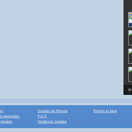
ón
Dossier de Prensa
Propón tu blog
s generales
F.A.Q.
legales
Gestionar cookies