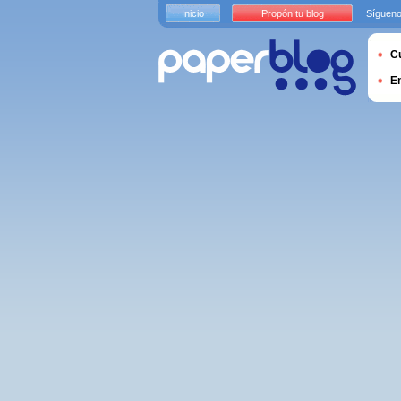
Inicio
Propón tu blog
Sígueno
Cu
E