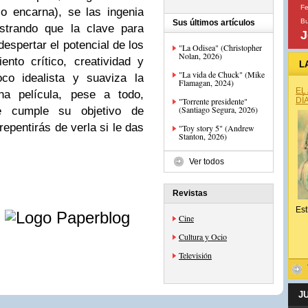
Fe
o encarna), se las ingenia
B
Sus últimos artículos
ostrando que la clave para
J
espertar el potencial de los
"La Odisea" (Christopher
Nolan, 2026)
nto crítico, creatividad y
L
"La vida de Chuck" (Mike
co idealista y suaviza la
Flamagan, 2024)
EL
una película, pese a todo,
"Torrente presidente"
DÍ
(Santiago Segura, 2026)
 cumple su objetivo de
epentirás de verla si le das
"Toy story 5" (Andrew
Stanton, 2026)
Ver todos
Revistas
e
Est
Cine
Cultura y Ocio
Televisión
J