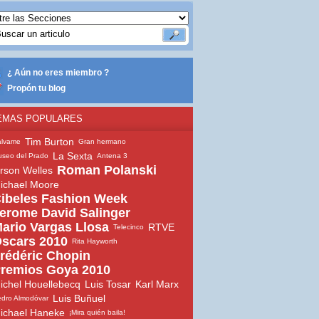
¿ Aún no eres miembro ?
Propón tu blog
EMAS POPULARES
Tim Burton
álvame
Gran hermano
La Sexta
seo del Prado
Antena 3
Roman Polanski
rson Welles
ichael Moore
ibeles Fashion Week
erome David Salinger
ario Vargas Llosa
RTVE
Telecinco
scars 2010
Rita Hayworth
rédéric Chopin
remios Goya 2010
ichel Houellebecq
Luis Tosar
Karl Marx
Luis Buñuel
dro Almodóvar
ichael Haneke
¡Mira quién baila!