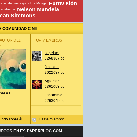
Eurovisión
stival de cine español de Málaga
Nelson Mandela
uenafuente
ean Simmons
A COMUNIDAD CINE
 AUTOR DEL
TOP MIEMBROS
A
sepelaci
3268367 pt
Jmusind
2622697 pt
Agramar
2361053 pt
her A.l.
jmporense
2263049 pt
Todo sobre él
Hazte miembro
UEGOS EN ES.PAPERBLOG.COM