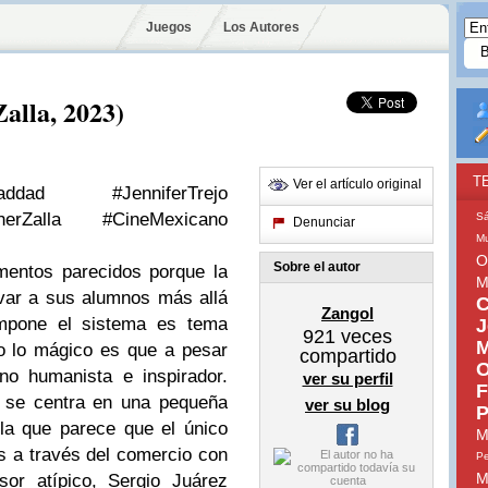
Juegos
Los Autores
alla, 2023)
T
Ver el artículo original
addad #JenniferTrejo
herZalla #CineMexicano
S
Denunciar
Mu
O
Sobre el autor
mentos parecidos porque la
M
ivar a sus alumnos más allá
C
Zangol
impone el sistema es tema
J
921
veces
M
ero lo mágico es que a pesar
compartido
O
no humanista e inspirador.
ver su perfil
F
o se centra en una pequeña
ver su blog
P
 la que parece que el único
M
s a través del comercio con
Pe
M
sor atípico, Sergio Juárez