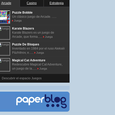
Arcade
Casino
Estrategia
Puzzle Bobble
Un clásico juego de Arcade. ......
Juega
Karate Blazers
Karate Blazers es un juego de
Arcade, que forma......
Juega
Puzzle De Bloques
Inventado en 1984 por el ruso Alekséi
Pázhitnov, e......
Juega
Magical Cat Adventure
Redescubre Magical Cat Adventure,
un juego de la......
Juega
Descubrir el espacio Juegos