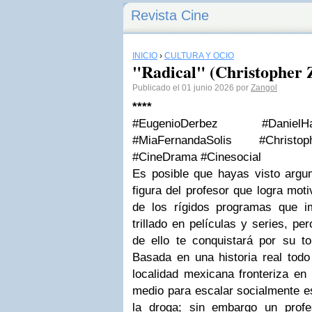
Revista Cine
INICIO
›
CULTURA Y OCIO
"Radical" (Christopher Z
Publicado el 01 junio 2026 por
Zangol
****
#EugenioDerbez #DanielH
#MiaFernandaSolis #Christop
#CineDrama #Cinesocial
Es posible que hayas visto argu
figura del profesor que logra mot
de los rígidos programas que 
trillado en películas y series, p
de ello te conquistará por su to
Basada en una historia real tod
localidad mexicana fronteriza en
medio para escalar socialmente e
la droga; sin embargo un profe