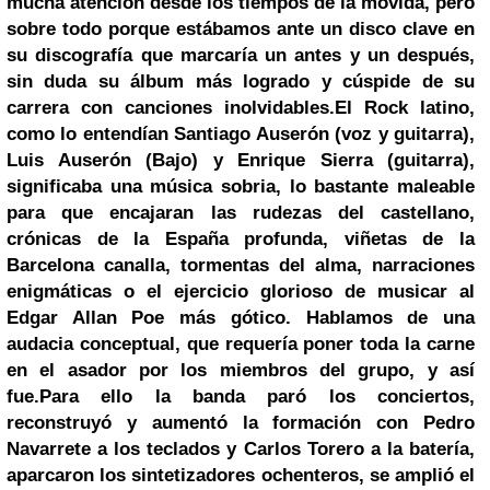
mucha atención desde los tiempos de la movida, pero
sobre todo porque estábamos ante un disco clave en
su discografía que marcaría un antes y un después,
sin duda su álbum más logrado y cúspide de su
carrera con canciones inolvidables.
El Rock latino,
como lo entendían Santiago Auserón (voz y guitarra),
Luis Auserón (Bajo) y Enrique Sierra (guitarra),
significaba una música sobria, lo bastante maleable
para que encajaran las rudezas del castellano,
crónicas de la España profunda, viñetas de la
Barcelona canalla, tormentas del alma, narraciones
enigmáticas o el ejercicio glorioso de musicar al
Edgar Allan Poe más gótico. Hablamos de una
audacia conceptual, que requería poner toda la carne
en el asador por los miembros del grupo, y así
fue.
Para ello la banda paró los conciertos,
reconstruyó y aumentó la formación con Pedro
Navarrete a los teclados y Carlos Torero a la batería,
aparcaron los sintetizadores ochenteros, se amplió el