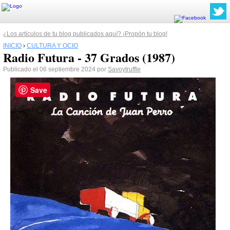
¿Los artículos de tu blog publicados aquí? ¡Propón tu blog!
INICIO
›
CULTURA Y OCIO
Radio Futura - 37 Grados (1987)
Publicado el 06 septiembre 2024 por
Savoytruffle
Save