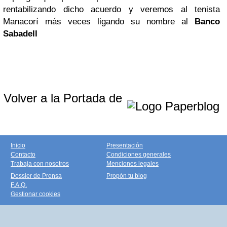
rentabilizando dicho acuerdo y veremos al tenista
Manacorí más veces ligando su nombre al
Banco
Sabadell
Volver a la Portada de
Inicio
Presentación
Contacto
Condiciones generales
Trabaja con nosotros
Menciones legales
Dossier de Prensa
Propón tu blog
F.A.Q.
Gestionar cookies