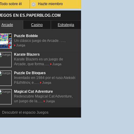
Todo sobre él
Hazte miembro
UEGOS EN ES.PAPERBLOG.COM
Arcade
Casino
Estrategia
Puzzle Bobble
Un clásico juego de Arcade. ......
Juega
Karate Blazers
Karate Blazers es un juego de
Arcade, que forma......
Juega
Puzzle De Bloques
Inventado en 1984 por el ruso Alekséi
Pázhitnov, e......
Juega
Magical Cat Adventure
Redescubre Magical Cat Adventure,
un juego de la......
Juega
Descubrir el espacio Juegos