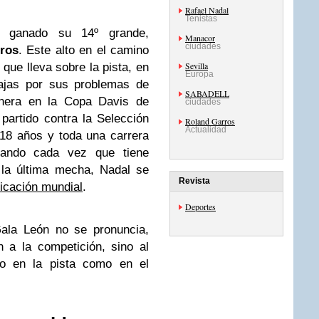
Rafael Nadal
Tenistas
o ganado su 14º grande,
Manacor
ciudades
ros
. Este alto en el camino
Sevilla
 que lleva sobre la pista, en
Europa
ajas por sus problemas de
SABADELL
anera en la Copa Davis de
ciudades
partido contra la Selección
Roland Garros
Actualidad
18 años y toda una carrera
rando cada vez que tiene
la última mecha, Nadal se
Revista
ficación mundial
.
Deportes
Gala León no se pronuncia,
n a la competición, sino al
nto en la pista como en el