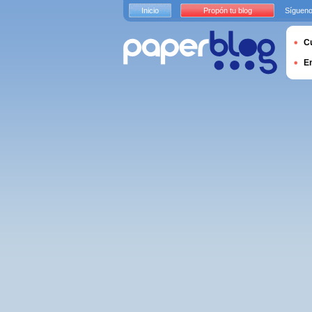
Inicio
Propón tu blog
Sígueno
Cu
E