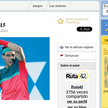
Juegos
Los Autores
Seleccionado por
015
Paperblog
uta42
L
Ver el artículo original
EL
DÍ
Denunciar
Sobre el autor
Ruta42
3756
veces
Est
compartido
ver su perfil
ver su blog