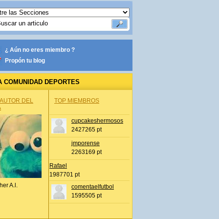
¿ Aún no eres miembro ?
Propón tu blog
A COMUNIDAD DEPORTES
 AUTOR DEL
TOP MIEMBROS
A
cupcakeshermosos
2427265 pt
jmporense
2263169 pt
Rafael
1987701 pt
her A.l.
comentaelfutbol
1595505 pt