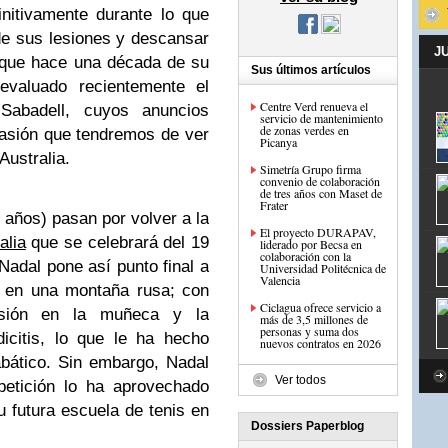
initivamente durante lo que
e sus lesiones y descansar
J
l que hace una década de su
Sus últimos artículos
evaluado recientemente el
Centre Verd renueva el
abadell, cuyos anuncios
servicio de mantenimiento
de zonas verdes en
casión que tendremos de ver
Picanya
Australia.
Simetría Grupo firma
convenio de colaboración
de tres años con Maset de
Frater
 años) pasan por volver a la
El proyecto DURAPAV,
alia
que se celebrará del 19
liderado por Becsa en
colaboración con la
Nadal pone así punto final a
Universidad Politécnica de
Valencia
 en una montaña rusa; con
Ciclagua ofrece servicio a
esión en la muñeca y la
más de 3,5 millones de
personas y suma dos
dicitis, lo que le ha hecho
nuevos contratos en 2026
bático. Sin embargo, Nadal
Ver todos
petición lo ha aprovechado
u futura escuela de tenis en
Dossiers Paperblog