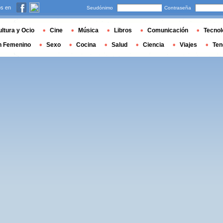
s en
Seudónimo
Contraseña
ltura y Ocio
Cine
Música
Libros
Comunicación
Tecnol
n Femenino
Sexo
Cocina
Salud
Ciencia
Viajes
Ten