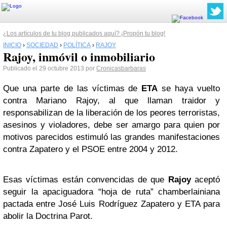
¿Los artículos de tu blog publicados aquí? ¡Propón tu blog!
INICIO
›
SOCIEDAD
›
POLÍTICA
›
RAJOY
Rajoy, inmóvil o inmobiliario
Publicado el 29 octubre 2013 por
Cronicasbarbaras
Que una parte de las víctimas de
ETA
se haya vuelto
contra Mariano Rajoy, al que llaman traidor y
responsabilizan de la liberación de los peores terroristas,
asesinos y violadores, debe ser amargo para quien por
motivos parecidos estimuló las grandes manifestaciones
contra Zapatero y el PSOE entre 2004 y 2012.
Esas víctimas están convencidas de que
Rajoy
aceptó
seguir la apaciguadora “hoja de ruta” chamberlainiana
pactada entre José Luis Rodríguez Zapatero y ETA para
abolir la Doctrina Parot.