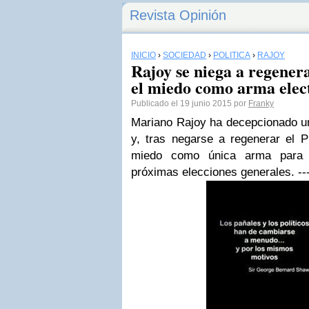
Revista Opinión
INICIO
›
SOCIEDAD
›
POLÍTICA
›
RAJOY
Rajoy se niega a regener
el miedo como arma elec
Publicado el 19 junio 2015 por
Franky
Mariano Rajoy ha decepcionado u
y, tras negarse a regenerar el PP
miedo como única arma para 
próximas elecciones generales. --