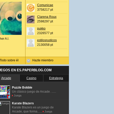
Comunicae
3758217 pt
Clarena Roux
2598297 pt
pukko
2326577 pt
her A.l.
estilosrusticos
2130058 pt
Todo sobre él
Hazte miembro
UEGOS EN ES.PAPERBLOG.COM
Arcade
Casino
Estrategia
Puzzle Bobble
Un clásico juego de Arcade. ......
Juega
Karate Blazers
Karate Blazers es un juego de
Arcade, que forma......
Juega