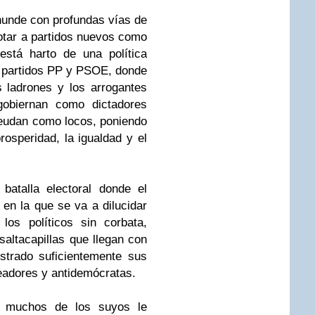
hunde con profundas vías de
otar a partidos nuevos como
stá harto de una política
s partidos PP y PSOE, donde
s ladrones y los arrogantes
obiernan como dictadores
deudan como locos, poniendo
prosperidad, la igualdad y el
batalla electoral donde el
 en la que se va a dilucidar
os políticos sin corbata,
saltacapillas que llegan con
trado suficientemente sus
eadores y antidemócratas.
e muchos de los suyos le