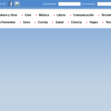
s en
Seudónimo
Contraseña
ltura y Ocio
Cine
Música
Libros
Comunicación
Tecnol
n Femenino
Sexo
Cocina
Salud
Ciencia
Viajes
Ten