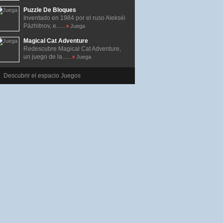
Puzzle De Bloques
Inventado en 1984 por el ruso Alekséi
Pázhitnov, e......
Juega
Magical Cat Adventure
Redescubre Magical Cat Adventure,
un juego de la......
Juega
Descubrir el espacio Juegos