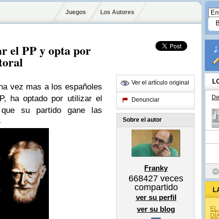
Juegos
Los Autores
ar el PP y opta por
toral
L
Ver el artículo original
na vez mas a los españoles
, ha optado por utilizar el
De
Denunciar
que su partido gane las
Sobre el autor
-
Franky
668427
veces
compartido
L
ver su perfil
ver su blog
EL
DÍ