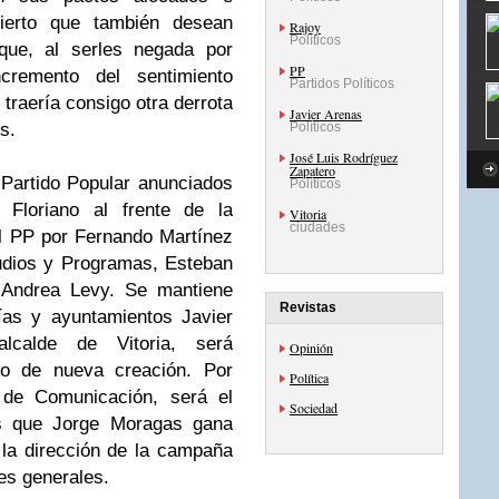
ierto que también desean
Rajoy
Políticos
que, al serles negada por
PP
cremento del sentimiento
Partidos Políticos
traería consigo otra derrota
Javier Arenas
s.
Políticos
José Luis Rodríguez
Zapatero
 Partido Popular anunciados
Políticos
 Floriano al frente de la
Vitoria
ciudades
el PP por Fernando Martínez
tudios y Programas, Esteban
 Andrea Levy. Se mantiene
Revistas
ías y ayuntamientos Javier
lcalde de Vitoria, será
Opinión
rgo de nueva creación. Por
Política
, de Comunicación, será el
Sociedad
as que Jorge Moragas gana
 la dirección de la campaña
es generales.