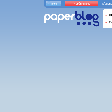
Inicio
Propón tu blog
Sígueno
Cu
E