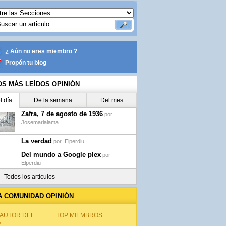
¿ Aún no eres miembro ?
Propón tu blog
OS MÁS LEÍDOS OPINIÓN
l día
De la semana
Del mes
Zafra, 7 de agosto de 1936
por
Josemarialama
La verdad
por
Elperdiu
Del mundo a Google plex
por
Elperdiu
Todos los artículos
A COMUNIDAD OPINIÓN
 AUTOR DEL
TOP MIEMBROS
A