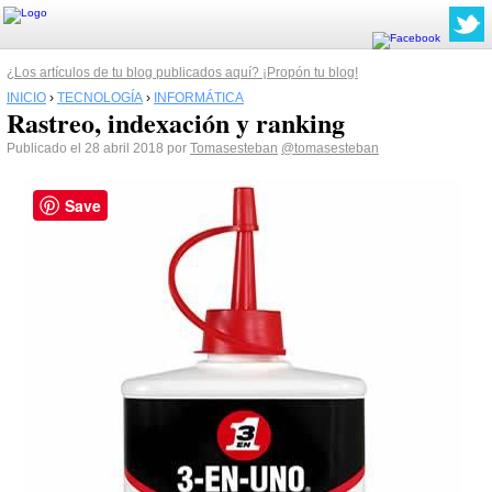
¿Los artículos de tu blog publicados aquí? ¡Propón tu blog!
INICIO
›
TECNOLOGÍA
›
INFORMÁTICA
Rastreo, indexación y ranking
Publicado el 28 abril 2018 por
Tomasesteban
@tomasesteban
Save