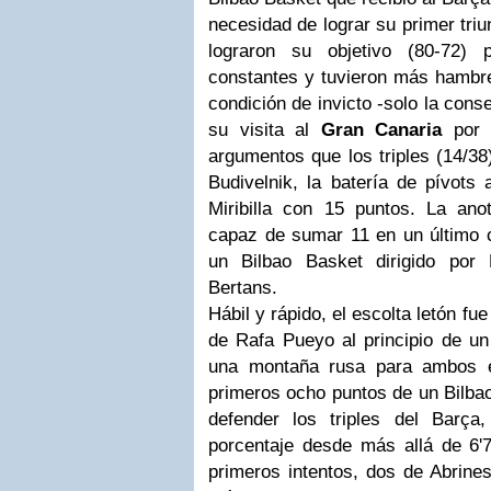
necesidad de lograr su primer triu
lograron su objetivo (80-72)
constantes y tuvieron más hambre
condición de invicto -solo la con
su visita al
Gran Canaria
por 
argumentos que los triples (14/3
Budivelnik, la batería de pívots
Miribilla con 15 puntos. La an
capaz de sumar 11 en un último c
un Bilbao Basket dirigido por
Bertans.
Hábil y rápido, el escolta letón fue
de Rafa Pueyo al principio de un
una montaña rusa para ambos e
primeros ocho puntos de un Bilba
defender los triples del Barça
porcentaje desde más allá de 6'7
primeros intentos, dos de Abrines