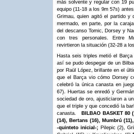
más solvente y regular con 19 pu
equipo (11-18 a los 9m 57s) antes
Grimau, quien agitó el partido y 
mermado, en parte, por la caraja
del descanso Tomic, Dorsey y Na
con tres personales. Entre 
revirtieron la situación (32-28 a l
Hasta seis triples metió el Barça 
así se pudo despegar de un Bilba
por Raül López, brillante en el úl
que el Barça vio cómo Dorsey co
celebró la única canasta en jue
67). Huertas se enredó y Germán
sociedad de oro, ajusticiaron a 
que el triple y que concedió la ba
canasta.
BILBAO BASKET 80 (
(14), Bertans (16), Mumbrú (11),
-quinteto inicial-;
Pilepic (2), G