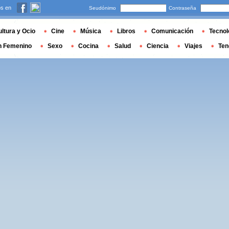
s en
Seudónimo
Contraseña
ltura y Ocio
Cine
Música
Libros
Comunicación
Tecnol
n Femenino
Sexo
Cocina
Salud
Ciencia
Viajes
Ten