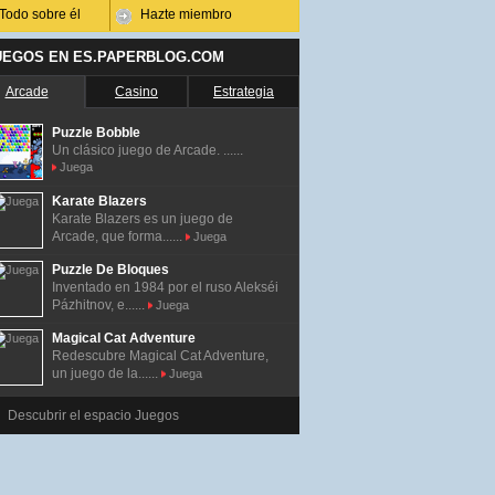
Todo sobre él
Hazte miembro
UEGOS EN ES.PAPERBLOG.COM
Arcade
Casino
Estrategia
Puzzle Bobble
Un clásico juego de Arcade. ......
Juega
Karate Blazers
Karate Blazers es un juego de
Arcade, que forma......
Juega
Puzzle De Bloques
Inventado en 1984 por el ruso Alekséi
Pázhitnov, e......
Juega
Magical Cat Adventure
Redescubre Magical Cat Adventure,
un juego de la......
Juega
Descubrir el espacio Juegos