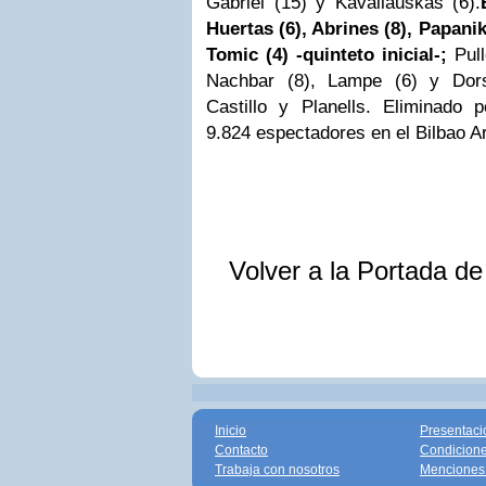
Gabriel (15) y Kavaliauskas (6).
Huertas (6), Abrines (8), Papanik
Tomic (4) -quinteto inicial-;
Pull
Nachbar (8), Lampe (6) y Dorse
Castillo y Planells. Eliminado p
9.824 espectadores en el Bilbao Ar
Volver a la Portada d
Inicio
Presentaci
Contacto
Condicione
Trabaja con nosotros
Menciones 