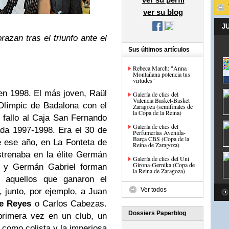
ver su blog
J
zan tras el triunfo ante el
Sus últimos artículos
Rebeca March: "Anna
Montañana potencia tus
virtudes"
n 1998. El más joven, Raül
Galería de clics del
Valencia Basket-Basket
 Olímpic de Badalona con el
Zaragoza (semifinales de
la Copa de la Reina)
n fallo al Caja San Fernando
Galería de clics del
ada 1997-1998. Era el 30 de
Perfumerías Avenida-
Barça CBS (Copa de la
e ese año, en La Fonteta de
Reina de Zaragoza)
trenaba en la élite Germán
Galería de clics del Uni
Girona-Gernika (Copa de
z y Germán Gabriel forman
la Reina de Zaragoza)
, aquellos que ganaron el
Ver todos
 junto, por ejemplo, a
Juan
pe Reyes
o Carlos Cabezas.
Dossiers Paperblog
primera vez en un club, un
 como colista y la imperiosa