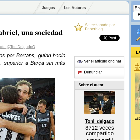
Juegos
Los Autores
Seleccionado por
riel, una sociedad
Paperblog
ado
@ToniDelgadoG
L
os por Bertans, guían hacia
Ver el artículo original
, superior a Barça sin más
EL
DÍ
Denunciar
Sobre el autor
Est
Toni_delgado
8712
veces
compartido
ver su perfil