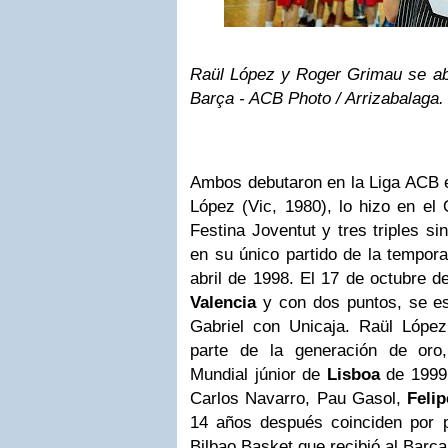
Raül López y Roger Grimau se abra
Barça - ACB Photo / Arrizabalaga.
Ambos debutaron en la Liga ACB e
López (Vic, 1980), lo hizo en el
Festina Joventut y tres triples si
en su único partido de la tempor
abril de 1998. El 17 de octubre d
Valencia
y con dos puntos, se es
Gabriel con Unicaja. Raül Lópe
parte de la generación de oro
Mundial júnior de
Lisboa
de 1999,
Carlos Navarro, Pau Gasol,
Feli
14 años después coinciden por 
Bilbao Basket que recibió al Barça