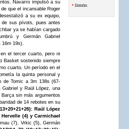
ntos. Navarro impulsó a su
Deportes
 de que el incansable Roger
desestalizó a su ex equipo,
 de sus pívots, pues antes
chbar ya se habían cargado
Mumbrú y Germán Gabriel
os 16m 19s).
en el tercer cuarto, pero ni
o Basket sostenido siempre
timo cuarto. Un período en el
metía la quinta personal y
go de Tomic a 3m 138s (67-
 Gabriel y Raül López, una
un Barça sin más argumentos
rbaridad de 14 rebotes en su
13+20+21+26):
Raúl López
 Hervelle (4) y Carmichael
rimau (7), Vrkic (5), Germán