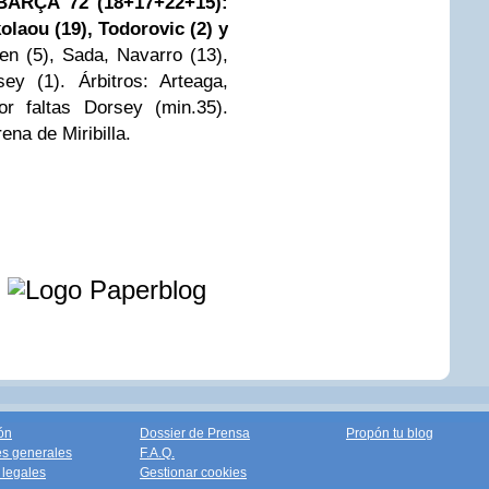
BARÇA 72 (18+17+22+15):
olaou (19), Todorovic (2) y
en (5), Sada, Navarro (13),
y (1). Árbitros: Arteaga,
or faltas Dorsey (min.35).
ena de Miribilla.
e
ón
Dossier de Prensa
Propón tu blog
s generales
F.A.Q.
legales
Gestionar cookies