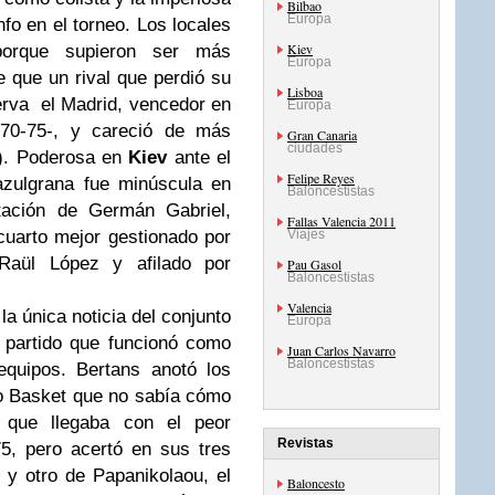
Bilbao
Europa
nfo en el torneo. Los locales
Kiev
 porque supieron ser más
Europa
 que un rival que perdió su
Lisboa
serva el Madrid, vencedor en
Europa
70-75-, y careció de más
Gran Canaria
ciudades
8). Poderosa en
Kiev
ante el
Felipe Reyes
 azulgrana fue minúscula en
Baloncestistas
otación de Germán Gabriel,
Fallas Valencia 2011
uarto mejor gestionado por
Viajes
 Raül López y afilado por
Pau Gasol
Baloncestistas
Valencia
 la única noticia del conjunto
Europa
 partido que funcionó como
Juan Carlos Navarro
Baloncestistas
quipos. Bertans anotó los
o Basket que no sabía cómo
, que llegaba con el peor
Revistas
5, pero acertó en sus tres
 y otro de Papanikolaou, el
Baloncesto