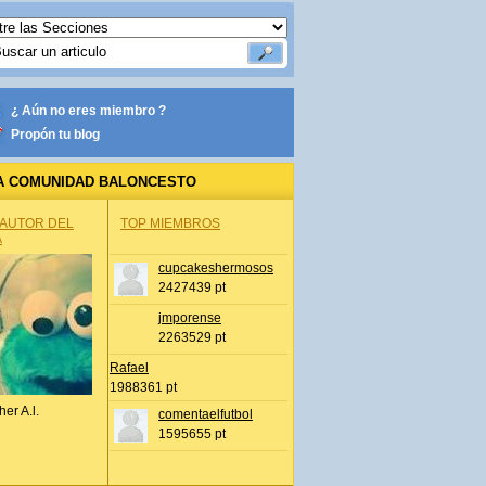
¿ Aún no eres miembro ?
Propón tu blog
A COMUNIDAD BALONCESTO
 AUTOR DEL
TOP MIEMBROS
A
cupcakeshermosos
2427439 pt
jmporense
2263529 pt
Rafael
1988361 pt
her A.l.
comentaelfutbol
1595655 pt