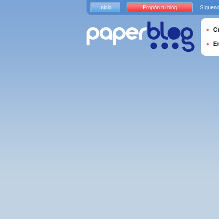
Inicio
Propón tu blog
Sígueno
Cu
E