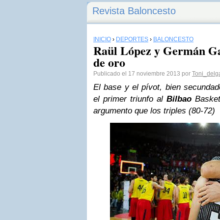
Revista Baloncesto
INICIO
›
DEPORTES
›
BALONCESTO
Raül López y Germán Gab
de oro
Publicado el 17 noviembre 2013 por
Toni_delg
El base y el pívot, bien secundad
el primer triunfo al
Bilbao
Basket
argumento que los triples (80-72)