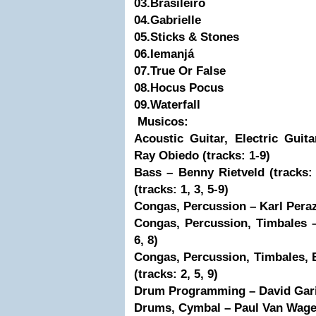
03.Brasileiro
04.Gabrielle
05.Sticks & Stones
06.Iemanjá
07.True Or False
08.Hocus Pocus
09.Waterfall
Musicos:
Acoustic Guitar, Electric Guit
Ray Obiedo
(tracks: 1-9)
Bass – Benny Rietveld (tracks
(tracks: 1, 3, 5-9)
Congas, Percussion – Karl Perazz
Congas, Percussion, Timbales –
6, 8)
Congas, Percussion, Timbales, 
(tracks: 2, 5, 9)
Drum Programming – David Garib
Drums, Cymbal – Paul Van Wagen