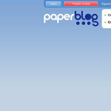
Inicio
Propón tu blog
Sígueno
Cu
E