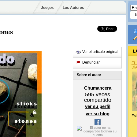
Juegos
Los Autores
ones
L
Ver el artículo original
Denunciar
EL
DÍ
Sobre el autor
Chumancera
595
veces
compartido
ver su perfil
ver su blog
Est