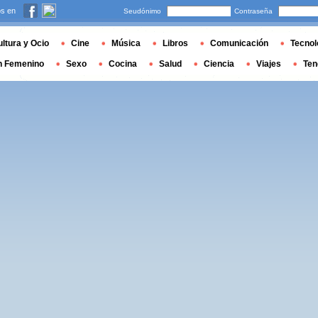
s en
Seudónimo
Contraseña
ltura y Ocio
Cine
Música
Libros
Comunicación
Tecnol
n Femenino
Sexo
Cocina
Salud
Ciencia
Viajes
Ten