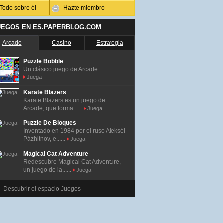
Todo sobre él
Hazte miembro
UEGOS EN ES.PAPERBLOG.COM
Arcade
Casino
Estrategia
Puzzle Bobble
Un clásico juego de Arcade. ......
Juega
Karate Blazers
Karate Blazers es un juego de
Arcade, que forma......
Juega
Puzzle De Bloques
Inventado en 1984 por el ruso Alekséi
Pázhitnov, e......
Juega
Magical Cat Adventure
Redescubre Magical Cat Adventure,
un juego de la......
Juega
Descubrir el espacio Juegos