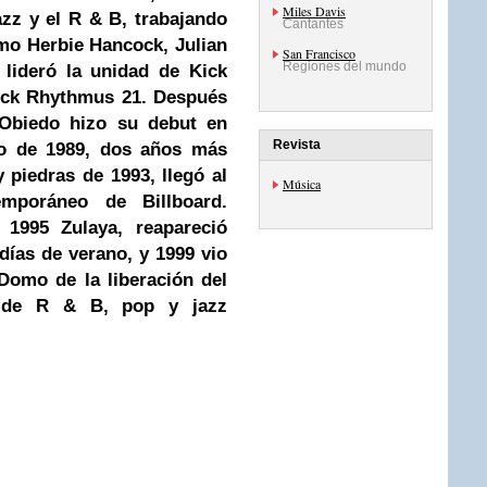
Miles Davis
azz y el R & B, trabajando
Cantantes
omo Herbie Hancock, Julian
San Francisco
Regiones del mundo
n lideró la unidad de Kick
rock Rhythmus 21. Después
 Obiedo hizo su debut en
Revista
cto de 1989, dos años más
 piedras de 1993, llegó al
Música
mporáneo de Billboard.
 1995 Zulaya, reapareció
días de verano, y 1999 vio
 Domo de la liberación del
 de R & B, pop y jazz