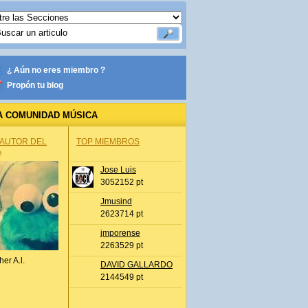
¿ Aún no eres miembro ?
Propón tu blog
A COMUNIDAD MÚSICA
 AUTOR DEL
TOP MIEMBROS
A
Jose Luis
3052152 pt
Jmusind
2623714 pt
jmporense
2263529 pt
her A.l.
DAVID GALLARDO
2144549 pt