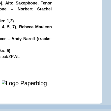
lo], Alto Saxophone, Tenor
one – Norbert Stachel
s: 1,3)
: 4, 5, 7), Rebeca Mauleon
cer – Andy Narell (tracks:
ks: 5)
ogspot/ZFWL
e