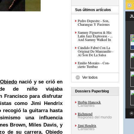
Sus últimos artículos
J
Pedro Depestre - Son,
Charangas Y Pasiones
Sammy Figueroa & His
Latin Jazz Explosion - ...
And Sammy Walked In
Cándido Fabré Con La
Original De Manzanillo -
Al Son De La Salsa
Emilio Morales - Con-
cierto Tumbao
Ver todos
 Obiedo
nació y se crió en
onde de niño viajaba
Dossiers Paperblog
n Francisco
para disfrutar
Herbie Hancock
rtistas como
Jimi Hendrix
Cantantes
 recogió la guitarra hasta
Richmond
simismo una influencia
Regiones del mundo
mes Brown, Miles Davis, y
Jimi Hendrix
Cantantes
zo de su carrera, Obiedo