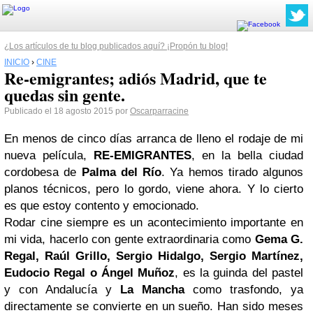
¿Los artículos de tu blog publicados aquí? ¡Propón tu blog!
INICIO
›
CINE
Re-emigrantes; adiós Madrid, que te
quedas sin gente.
Publicado el 18 agosto 2015 por
Oscarparracine
En menos de cinco días arranca de lleno el rodaje de mi
nueva película,
RE-EMIGRANTES
, en la bella ciudad
cordobesa de
Palma del Río
. Ya hemos tirado algunos
planos técnicos, pero lo gordo, viene ahora. Y lo cierto
es que estoy contento y emocionado.
Rodar cine siempre es un acontecimiento importante en
mi vida, hacerlo con gente extraordinaria como
Gema G.
Regal, Raúl Grillo, Sergio Hidalgo, Sergio Martínez,
Eudocio Regal o Ángel Muñoz
, es la guinda del pastel
y con Andalucía y
La Mancha
como trasfondo, ya
directamente se convierte en un sueño. Han sido meses