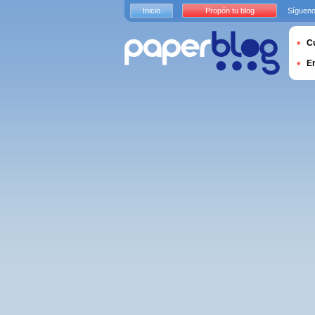
Inicio
Propón tu blog
Sígueno
Cu
E