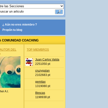
¿ Aún no eres miembro ?
Propón tu blog
A COMUNIDAD COACHING
 AUTOR DEL
TOP MIEMBROS
A
Juan Carlos Valda
2251050 pt
cruzygalan
2102683 pt
gemitax
1319080 pt
her A.l.
Illescas
1198938 pt