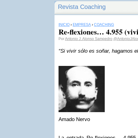
Revista Coaching
INICIO
›
EMPRESA
›
COACHING
Re-flexiones… 4.955 (viv
Por
Antonio J. Alonso Sampedro
@AntonioJAlo
“Si vivir sólo es soñar, hagamos e
Amado Nervo
La entrada
Re-flexiones… 4.955 (