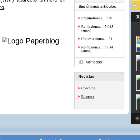
ro
.
Sus últimos artículos
J
Pregun-tiones… 350
Re-flexiones… 5.015
(amor)
e
Contesta-tiones… 31
Re-flexiones… 5.014
(amor)
Ver todos
Revistas
Coaching
Empresa