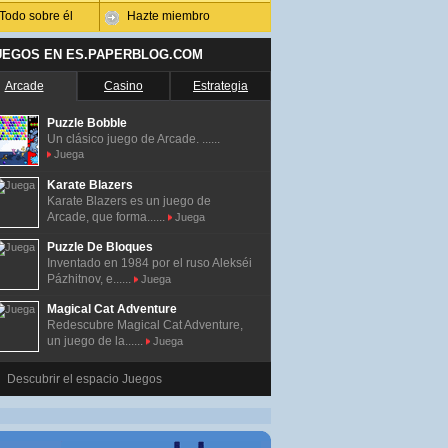
Todo sobre él
Hazte miembro
UEGOS EN ES.PAPERBLOG.COM
Arcade
Casino
Estrategia
Puzzle Bobble
Un clásico juego de Arcade. ......
Juega
Karate Blazers
Karate Blazers es un juego de
Arcade, que forma......
Juega
Puzzle De Bloques
Inventado en 1984 por el ruso Alekséi
Pázhitnov, e......
Juega
Magical Cat Adventure
Redescubre Magical Cat Adventure,
un juego de la......
Juega
Descubrir el espacio Juegos