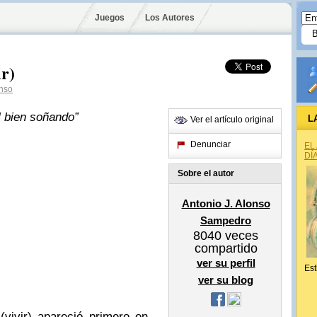
Juegos
Los Autores
ir)
nso
l bien soñando”
L
Ver el artículo original
Denunciar
EL
DÍ
Sobre el autor
Antonio J. Alonso
Sampedro
8040
veces
compartido
ver su perfil
Est
ver su blog
vivir)
apareció primero en