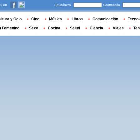
s en
Seudónimo
Contraseña
ltura y Ocio
Cine
Música
Libros
Comunicación
Tecnol
n Femenino
Sexo
Cocina
Salud
Ciencia
Viajes
Ten