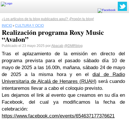
¿Los artículos de tu blog publicados aquí? ¡Propón tu blog!
INICIO
›
CULTURA Y OCIO
Realización programa Roxy Music
“Avalon”
Publicado el 23 mayo 2025 por
Abacab
@DMRblog
Tras el aplazamiento de la emisión en directo del
programa prevista para el pasado sábado día 10 de
mayo de 2025 a las 16.00h, mañana, sábado 24 de mayo
de 2025 a la misma hora y en el
dial de Radio
Universitaria de Alcalá de Henares (RUAH)
será cuando
intentaremos llevar a cabo el coloquio previsto.
Les dejamos el link al evento que creamos en su día en
Facebook, del cual ya modificamos la fecha de
celebración:
https://www.facebook.com/events/654637177376621