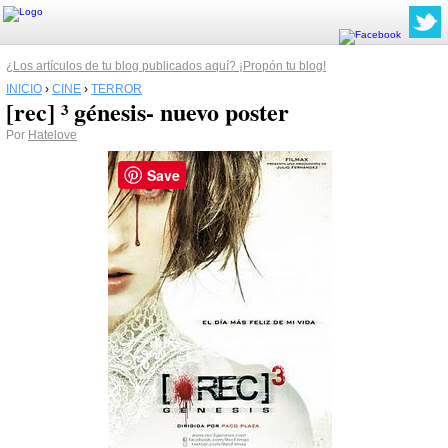
¿Los artículos de tu blog publicados aquí? ¡Propón tu blog!
INICIO
›
CINE
›
TERROR
[rec] ³ génesis- nuevo poster
Por
Hatelove
Save