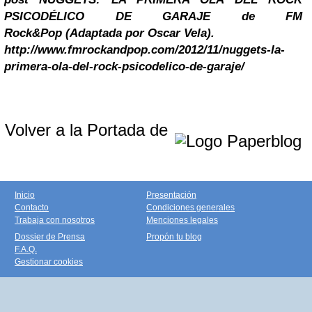
PSICODÉLICO DE GARAJE de FM
Rock&Pop
(Adaptada por Oscar Vela).
http://www.fmrockandpop.com/2012/11/nuggets-la-
primera-ola-del-rock-psicodelico-de-garaje/
Volver a la Portada de
Inicio
Presentación
Contacto
Condiciones generales
Trabaja con nosotros
Menciones legales
Dossier de Prensa
Propón tu blog
F.A.Q.
Gestionar cookies