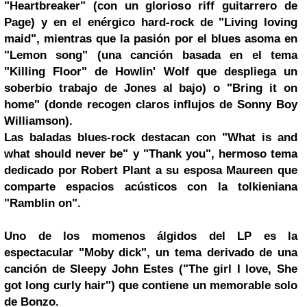
"Heartbreaker" (con un glorioso riff guitarrero de
Page) y en el enérgico hard-rock de "Living loving
maid", mientras que la pasión por el blues asoma en
"Lemon song" (una canción basada en el tema
"Killing Floor" de Howlin' Wolf que despliega un
soberbio trabajo de Jones al bajo) o "Bring it on
home" (donde recogen claros influjos de Sonny Boy
Williamson).
Las baladas blues-rock destacan con "What is and
what should never be" y "Thank you", hermoso tema
dedicado por
Robert Plant
a su esposa Maureen que
comparte espacios acústicos con la tolkieniana
"Ramblin on".
Uno de los momenos álgidos del LP es la
espectacular "Moby dick", un tema derivado de una
canción de Sleepy John Estes ("The girl I love, She
got long curly hair") que contiene un memorable solo
de Bonzo.