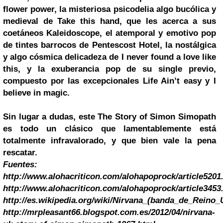
flower power, la misteriosa psicodelia algo bucólica y
medieval de Take this hand, que les acerca a sus
coetáneos Kaleidoscope, el atemporal y emotivo pop
de tintes barrocos de Pentescost Hotel, la nostálgica
y algo cósmica delicadeza de I never found a love like
this, y la exuberancia pop de su single previo,
compuesto por las excepcionales Life Ain’t easy y I
believe in magic.
Sin lugar a dudas, este
The Story of Simon Simopath
es todo u
n clásico que lamentablemente está
totalmente infravalorado, y que bien vale la pena
rescatar.
Fuentes:
http://www.alohacriticon.com/alohapoprock/article5201
http://www.alohacriticon.com/alohapoprock/article3453
http://es.wikipedia.org/wiki/Nirvana_(banda_de_Reino_
http://mrpleasant66.blogspot.com.es/2012/04/nirvana-