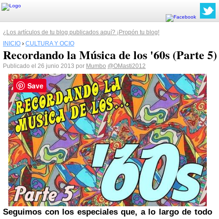
¿Los artículos de tu blog publicados aquí? ¡Propón tu blog!
INICIO
›
CULTURA Y OCIO
Recordando la Música de los '60s (Parte 5)
Publicado el 26 junio 2013 por
Mumbo
@OMasti2012
Save
Seguimos con los especiales que, a lo largo de todo