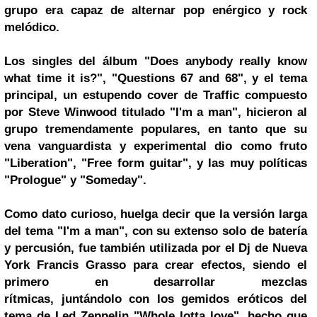
grupo era capaz de alternar pop enérgico y rock
melódico.
Los singles del álbum "Does anybody really know
what time it is?", "Questions 67 and 68", y el tema
principal, un estupendo cover de Traffic compuesto
por
Steve Winwood
titulado "I'm a man", hicieron al
grupo tremendamente populares, en tanto que su
vena vanguardista y experimental dio como fruto
"Liberation", "Free form guitar", y las muy políticas
"Prologue" y "Someday".
Como dato curioso, huelga decir que la versión larga
del tema "I'm a man", con su extenso solo de batería
y percusión, fue también utilizada por el Dj de
Nueva
York
Francis Grasso para crear efectos, siendo el
primero en desarrollar mezclas
rítmicas, juntándolo con los gemidos eróticos del
tema de Led Zeppelin "Whole lotta love", hecho que