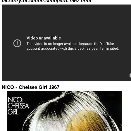
uk-story-of-simon-simopath-1967.html
NICO - Chelsea Girl 1967