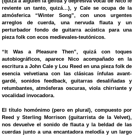
(quizá a alguien la gélida y depresiva vocal de Nico le
reviente un tanto, quizá…), y Cale se ocupa de la
atmósferica “Winter Song”, con unos urgentes
arreglos de cuerda, una nervuda flauta y un
perturbador fondo de guitarra acústica para una
pieza folk con ecos medievales-teutónicos.
“It Was a Pleasure Then”, quizá con toques
autobiográficos, aparece Nico acompañado en la
escritura a John Cale y Lou Reed en una pieza folk de
esencia velvetiana con las clásicas ínfulas avant-
gardé, sonidos feedback, guitarras desaliñadas y
retumbantes, atmósferas oscuras, viola chirriante y
vocalidad invocadora.
El título homónimo (pero en plural), compuesto por
Reed y Sterling Morrison (guitarrista de la Velvet),
nos devuelve el sonido de flauta y la beldad de las
cuerdas junto a una encantadora melodía y un largo