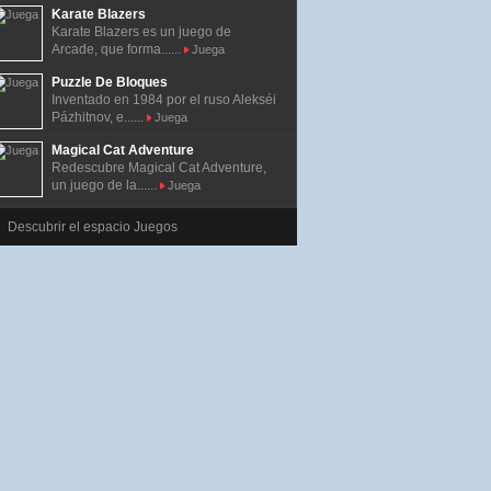
Karate Blazers
Karate Blazers es un juego de
Arcade, que forma......
Juega
Puzzle De Bloques
Inventado en 1984 por el ruso Alekséi
Pázhitnov, e......
Juega
Magical Cat Adventure
Redescubre Magical Cat Adventure,
un juego de la......
Juega
Descubrir el espacio Juegos