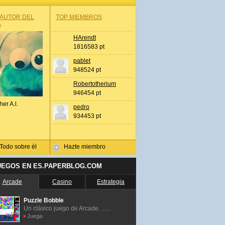
 AUTOR DEL
TOP MIEMBROS
A
HArendt
1816583 pt
pablet
948524 pt
Robertotherium
946454 pt
her A.l.
pedro
934453 pt
Todo sobre él
Hazte miembro
UEGOS EN ES.PAPERBLOG.COM
Arcade
Casino
Estrategia
Puzzle Bobble
Un clásico juego de Arcade. ......
Juega