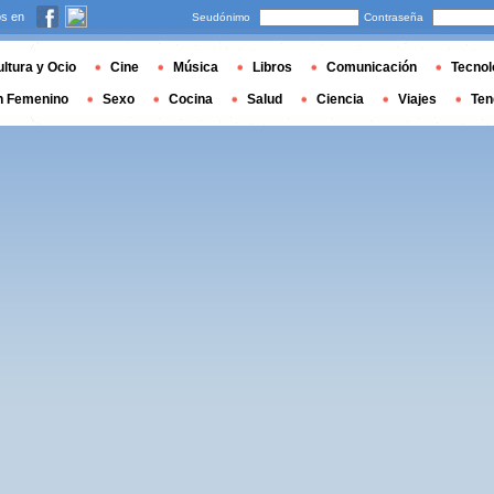
s en
Seudónimo
Contraseña
ltura y Ocio
Cine
Música
Libros
Comunicación
Tecnol
n Femenino
Sexo
Cocina
Salud
Ciencia
Viajes
Ten