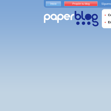
Inicio
Propón tu blog
Sígueno
Cu
E