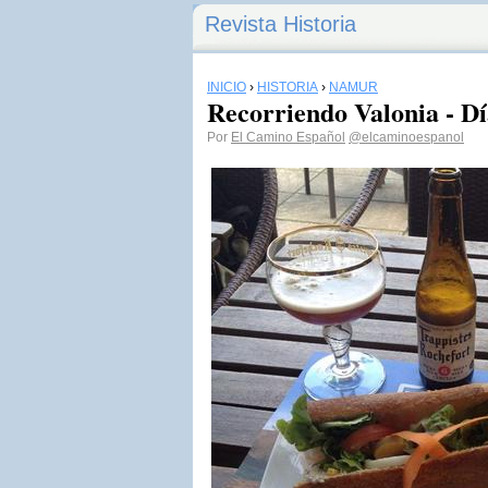
Revista Historia
INICIO
›
HISTORIA
›
NAMUR
Recorriendo Valonia - D
Por
El Camino Español
@elcaminoespanol