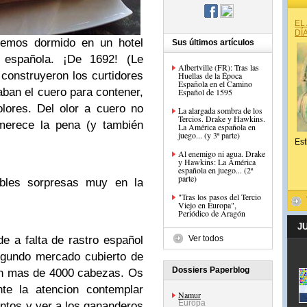
EL
DÍ
emos dormido en un hotel
Sus últimos artículos
 española. ¡De 1692! (Le
Albertville (FR): Tras las
o construyeron los curtidores
Huellas de la Época
Española en el Camino
ban el cuero para contener,
Español de 1595
olores. Del olor a cuero no
La alargada sombra de los
Tercios. Drake y Hawkins.
 merece la pena (y también
La América española en
juego... (y 3ª parte)
Est
Al enemigo ni agua. Drake
y Hawkins: La América
española en juego... (2ª
parte)
bles sorpresas muy en la
"Tras los pasos del Tercio
Viejo en Europa",
Periódico de Aragón
J
e a falta de rastro español
Ver todos
egundo mercado cubierto de
Dossiers Paperblog
n mas de 4000 cabezas. Os
te la atencion contemplar
Namur
Europa
ntos y ver a los gananderos