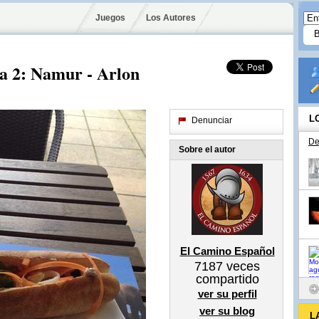
Juegos
Los Autores
ía 2: Namur - Arlon
L
Denunciar
De
Sobre el autor
El Camino Español
7187
veces
compartido
ver su perfil
ver su blog
L