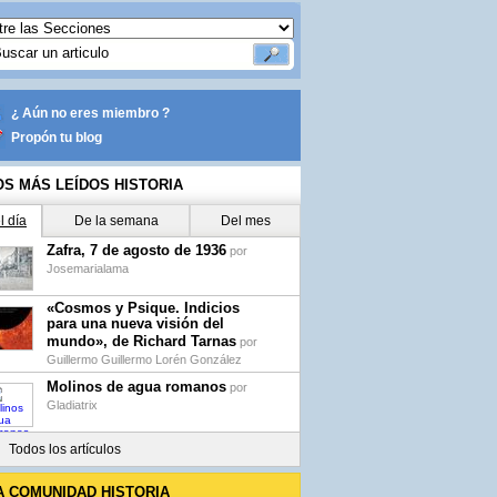
¿ Aún no eres miembro ?
Propón tu blog
OS MÁS LEÍDOS HISTORIA
l día
De la semana
Del mes
Zafra, 7 de agosto de 1936
por
Josemarialama
«Cosmos y Psique. Indicios
para una nueva visión del
mundo», de Richard Tarnas
por
Guillermo Guillermo Lorén González
Molinos de agua romanos
por
Gladiatrix
Todos los artículos
A COMUNIDAD HISTORIA