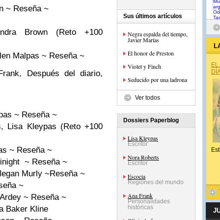
an ~ Reseña ~
Sus últimos artículos
andra Brown (Reto +100
Negra espalda del tiempo,
Javier Marías
L
El honor de Preston
llen Malpas ~ Reseña ~
EL
Violet y Finch
DÍ
Frank, Después del diario,
Seducido por una ladrona
Ver todos
ypas ~ Reseña ~
Dossiers Paperblog
es, Lisa Kleypas (Reto +100
Lisa Kleypas
Escritor
pas ~ Reseña ~
Est
Nora Roberts
inight ~ Reseña ~
Escritor
 Megan Murly ~Reseña ~
Escocia
Regiones del mundo
seña ~
Ana Frank
a Ardey ~ Reseña ~
Personalidades
históricas
na Baker Kline
J