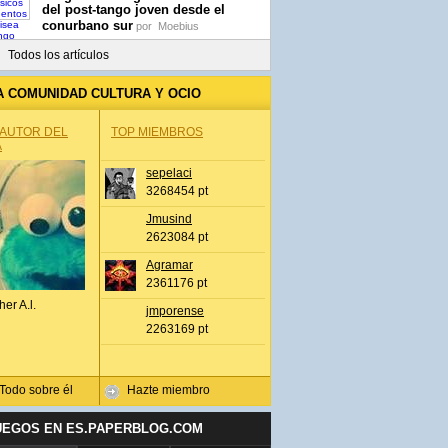
del post-tango joven desde el
conurbano sur
por
Moebius
Todos los artículos
A COMUNIDAD CULTURA Y OCIO
 AUTOR DEL
TOP MIEMBROS
A
sepelaci
3268454 pt
Jmusind
2623084 pt
Agramar
2361176 pt
her A.l.
jmporense
2263169 pt
Todo sobre él
Hazte miembro
UEGOS EN ES.PAPERBLOG.COM