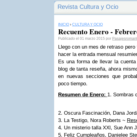
Revista Cultura y Ocio
INICIO
›
CULTURA Y OCIO
Recuento Enero - Febrer
Publicado el 01 marzo 2015 por
Pasajesromant
Llego con un mes de retraso pero
hacer la entrada mensual resumie
Es una forma de llevar la cuenta 
blog de tanta reseña, ahora mism
en nuevas secciones que probab
poco tiempo.
Resumen de Enero:
1. Sombras 
2. Oscura Fascinación, Dana Jor
3. La Testigo, Nora Roberts ~
Res
4. Un misterio talla XXl, Sue Ann 
5. Feliz Cumpleaños, Danielee St