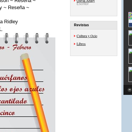
hnson ~ Reseña ~
Olivia Ardey
Escritor
ay ~ Reseña ~
da Ridley
Revistas
:
Cultura y Ocio
Libros