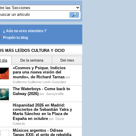
¿ Aún no eres miembro ?
Propón tu blog
OS MÁS LEÍDOS CULTURA Y OCIO
l día
De la semana
Del mes
«Cosmos y Psique. Indicios
para una nueva visión del
mundo», de Richard Tarnas
por
Guillermo Guillermo Lorén González
The Waterboys - Come back to
Galway (2026)
por
Savoytruffle
Hispanidad 2026 en Madrid:
conciertos de Sebastián Yatra y
Marta Sánchez en la Plaza de
España en octubre
por
David
Gallardo
Músicos argentos - Odisea
Tango XXII: el grito de rebeldía