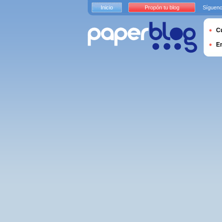
Inicio
Propón tu blog
Sígueno
Cu
E