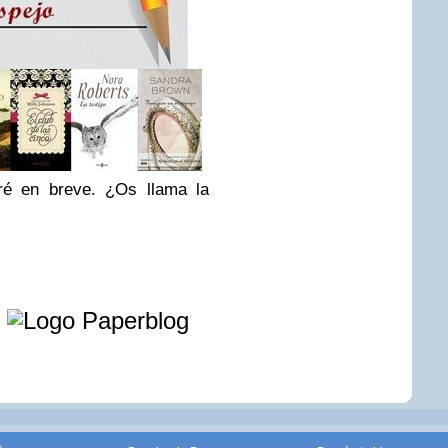
iré en breve.
¿Os llama la
e