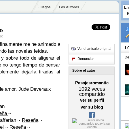
Juegos
Los Autores
o
ic
 finalmente me he animado a
L
Ver el artículo original
ndo las novelas leídas.
y sobre todo de aligerar el
De
Denunciar
o no tengo tiempo de pensar
Sobre el autor
lemente dejaría tiradas al
Pasajesromantic
1092
veces
de amor, Jude Deveraux
compartido
ver su perfil
dan
ver su blog
eña
~
Jaffarian ~
Reseña
~
eel ~ Reseña ~