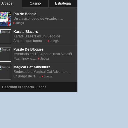
Arcade
Casino
Estrategia
Puzzle Bobble
Un clásico juego de Arcade. ......
Juega
Karate Blazers
Karate Blazers es un juego de
Arcade, que forma......
Juega
Puzzle De Bloques
Inventado en 1984 por el ruso Alekséi
Pázhitnov, e......
Juega
Magical Cat Adventure
Redescubre Magical Cat Adventure,
un juego de la......
Juega
Descubrir el espacio Juegos