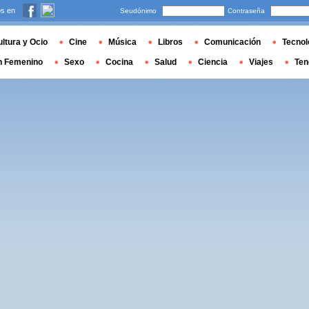
s en
Seudónimo
Contraseña
ltura y Ocio
Cine
Música
Libros
Comunicación
Tecnol
n Femenino
Sexo
Cocina
Salud
Ciencia
Viajes
Ten