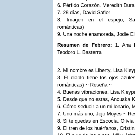
6. Pérfido Corazón, Meredith Dur
7. 28 días, David Safier
8. Imagen en el espejo, S
románticas)
9. Una noche enamorada, Jodie E
Resumen de Febrero:
1. Ana 
Teodoro L. Basterra
2. Mi nombre es Liberty, Lisa Kle
3. El diablo tiene los ojos azul
románticas) ~ Reseña ~
4. Buenas vibraciones, Lisa Kley
5. Desde que no estás, Anouska K
6. Cómo seducir a un millonario,
7. Uno más uno, Jojo Moyes ~ Re
8. Si te quedas en Escocia, Olivi
9. El tren de los huérfanos, Cristi