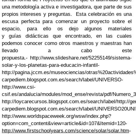
una metodología activa e investigadora, que parte de sus
propios intereses y preguntas. Esta celebración es una
escusa perfecta para comenzar un proyecto sobre el
espacio, para ello os dejo algunos materiales
y guías didácticas que encontrado, en las cuales
podemos conocer como otros maestros y maestras han
llevado a cabo este
propuesta.
- http://www.slideshare.net/52255149/sistema-
solar-y-los-planetas-para-educacin-infantil
-
http://pagina.jccm.es/museociencias/otras%20actividad
carpediem.blogspot.com.es/search/label/UNIVERSO
-
http://www.csi-
csif.es/andalucia/modules/mod_ense/revista/pdf/Nu
http://loycarecursos.blogspot.com.es/search/label/http://ge
carpediem.blogspot.com.es/search/label/UNIVERSO20U
http://www.worldspaceweek.org/wsw/index.php?
option=com_content&view=article&id=107&Itemid=120
-
http://www.firstschoolyears.com/science/solar/solar.htm
-