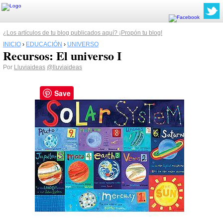
¿Los artículos de tu blog publicados aquí? ¡Propón tu blog!
INICIO
›
EDUCACIÓN
›
UNIVERSO
Recursos: El universo I
Por
Lluviaideas
@lluviaideas
Save