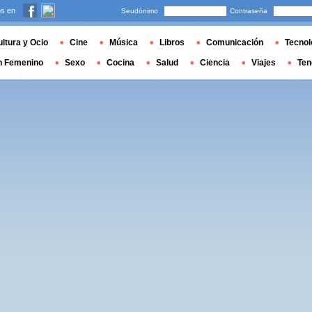
s en
Seudónimo
Contraseña
ltura y Ocio
Cine
Música
Libros
Comunicación
Tecnol
n Femenino
Sexo
Cocina
Salud
Ciencia
Viajes
Ten