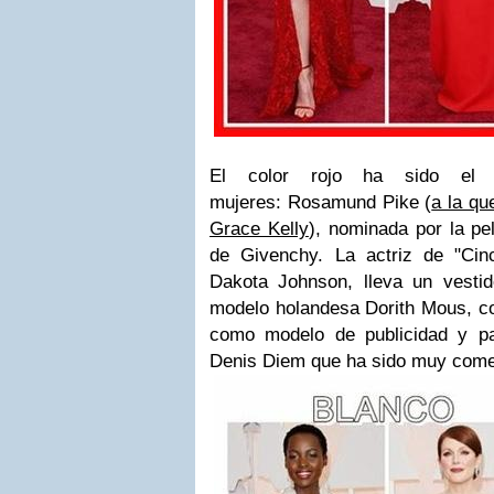
E
l color rojo ha sido el 
mujeres:
Rosamund Pike
(
a la qu
Grace Kelly
), nominada por la pel
de Givenchy. La actriz de "Ci
Dakota Johnson
, lleva un vesti
modelo holandesa
Dorith Mous
, c
como modelo de publicidad y pa
Denis Diem que ha sido muy come