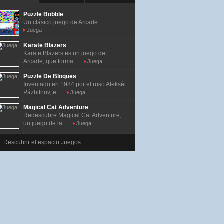
Puzzle Bobble
Un clásico juego de Arcade. ......
Juega
Karate Blazers
Karate Blazers es un juego de
Arcade, que forma......
Juega
Puzzle De Bloques
Inventado en 1984 por el ruso Alekséi
Pázhitnov, e......
Juega
Magical Cat Adventure
Redescubre Magical Cat Adventure,
un juego de la......
Juega
Descubrir el espacio Juegos