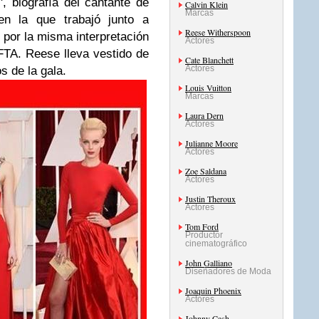
",
biografía del cantante de
Calvin Klein
Marcas
n la que trabajó junto a
Reese Witherspoon
 por la misma interpretación
Actores
FTA.
Reese lleva vestido de
Cate Blanchett
Actores
s de la gala.
Louis Vuitton
Marcas
Laura Dern
Actores
Julianne Moore
Actores
Zoe Saldana
Actores
Justin Theroux
Actores
Tom Ford
Productor
cinematográfico
John Galliano
Diseñadores de Moda
Joaquin Phoenix
Actores
Johnny Cash