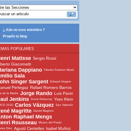
¿ Aún no eres miembro ?
Propón tu blog
EMAS POPULARES
enri Matisse
Sergio Rossi
lberto Giacometti
ariana Dappiano
Cibeles Fashion Week
milio Sala
ohn Singer Sargent
Edward Hopper
anuel Pertegaz
Rafael Romero Barros
Jorge Rando
Luis Paret
a de la Madre
aul Jenkins
Yves Klein
Sonia Delaunay
Carlos Vázquez
RCO 2010
San Valentín
ené Magritte
Daniel Maghen
nton Raphael Mengs
enri Rousseau
Museo del Prado
Agustí Centelles
Isabel Muñoz
rlos Díez