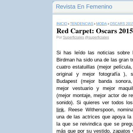
Revista En Femenino
INICIO
›
TENDENCIAS
›
MODA
›
OSCARS 201
Red Carpet: Oscars 2015
Por
Superficiales
@superficiales
Si has leído las noticias sobr
Birdman
ha sido una de las gran t
cuatro estatuillas (
mejor película,
original y mejor fotografía
), s
Budapest
(mejor banda sonora, m
mejor vestuario y mejor maqui
(mejor montaje, mejor actor de r
sonido). Si quieres ver todos lo
link
.
Reese Witherspoon
, nomin
una de las actrices que apoya 
la que se reivindica que se pregu
más que por su vestido, zapatos 