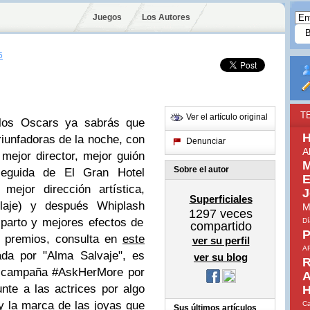
Juegos
Los Autores
5
T
Ver el artículo original
e los Oscars ya sabrás que
H
riunfadoras de la noche, con
Denunciar
A
 mejor director, mejor guión
M
Sobre el autor
eguida de
El Gran Hotel
E
ejor dirección artística,
J
Superficiales
llaje) y después
Whiplash
M
1297
veces
eparto y mejores efectos de
Dí
compartido
P
s premios, consulta en
este
ver su perfil
A
ada por
"Alma Salvaje"
, es
ver su blog
R
la campaña
#AskHerMore
por
A
nte a las actrices por algo
H
y la marca de las joyas que
Ca
Sus últimos artículos