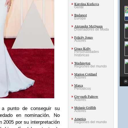
Karolina Kurkova
Gente
Budapest
Europa
Alexander McQueen
Diseñadores de Moda
Felicity Jones
Actores
Grace Kelly
Personalidades
históricas
Washington
Regiones del mundo
Marion Cotillard
Actores
Marca
Periódicos
Gwyneth Paltrow
Actores
Melanie Griffith
o a punto de conseguir su
Actores
edado en nominación. No
America
n 2005 por su interpretación
Regiones del mundo