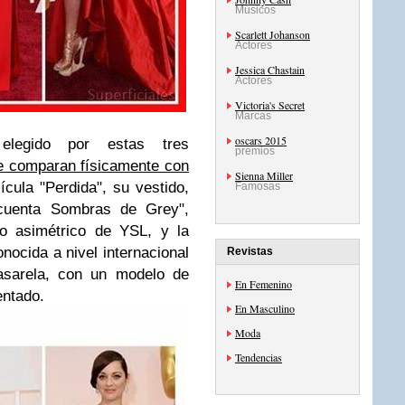
Músicos
Scarlett Johanson
Actores
Jessica Chastain
Actores
Victoria's Secret
Marcas
oscars 2015
elegido por estas tres
premios
e comparan físicamente con
Sienna Miller
ícula "Perdida", su vestido,
Famosas
ncuenta Sombras de Grey",
do asimétrico de YSL, y la
onocida a nivel internacional
Revistas
sarela,
con un modelo de
En Femenino
ntado.
En Masculino
Moda
Tendencias