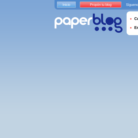
Inicio
Propón tu blog
Sígueno
Cu
E