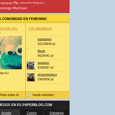
rancesc Pla
Alexander McQueen
omingo Martínez
A COMUNIDAD EN FEMENINO
 AUTOR DEL
TOP MIEMBROS
A
martaelen
10126845 pt
Mesh
5629441 pt
sepelaci
3268367 pt
her A.l.
silviainterblog
2945856 pt
Todo sobre él
Hazte miembro
UEGOS EN ES.PAPERBLOG.COM
Arcade
Casino
Estrategia