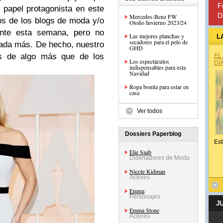
F
 papel protagonista en este
D
Mercedes-Benz FW
os de los blogs de moda y/o
Otoño Invierno 2023/24
ante esta semana, pero no
Las mejores planchas y
L
secadores para el pelo de
nada más. De hecho, nuestro
GHD
os de algo más que de los
EL
Los espectáculos
DÍ
indispensables para esta
.
Navidad
Ropa bonita para estar en
casa
Ver todos
Dossiers Paperblog
Est
Elie Saab
Diseñadores de Moda
Nicole Kidman
Actores
Emma
Personajes
J
Emma Stone
Actores