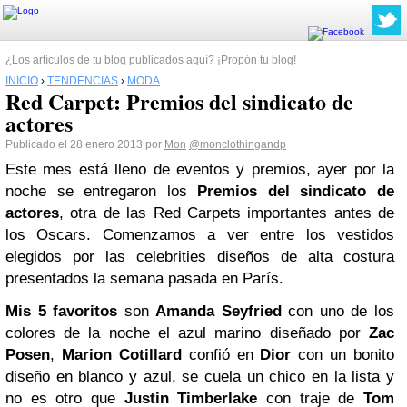
¿Los artículos de tu blog publicados aquí? ¡Propón tu blog!
INICIO
›
TENDENCIAS
›
MODA
Red Carpet: Premios del sindicato de
actores
Publicado el 28 enero 2013 por
Mon
@monclothingandp
Este mes está lleno de eventos y premios, ayer por la
noche se entregaron los
Premios del sindicato de
actores
, otra de las Red Carpets importantes antes de
los Oscars. Comenzamos a ver entre los vestidos
elegidos por las celebrities diseños de alta costura
presentados la semana pasada en París.
Mis 5 favoritos
son
Amanda Seyfried
con uno de los
colores de la noche el azul marino diseñado por
Zac
Posen
,
Marion Cotillard
confió en
Dior
con un bonito
diseño en blanco y azul, se cuela un chico en la lista y
no es otro que
Justin Timberlake
con traje de
Tom