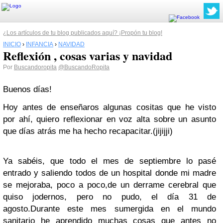
¿Los artículos de tu blog publicados aquí? ¡Propón tu blog!
INICIO
›
INFANCIA
›
NAVIDAD
Reflexión , cosas varias y navidad
Por
Buscandoropita
@BuscandoRopita
Buenos días!
Hoy antes de enseñaros algunas cositas que he visto
por ahí, quiero reflexionar en voz alta sobre un asunto
que días atrás me ha hecho recapacitar.(jijijji)
Ya sabéis, que todo el mes de septiembre lo pasé
entrado y saliendo todos de un hospital donde mi madre
se mejoraba, poco a poco,de un derrame cerebral que
quiso jodernos, pero no pudo, el día 31 de
agosto.
Durante este mes sumergida en el mundo
sanitario he aprendido muchas cosas que antes no