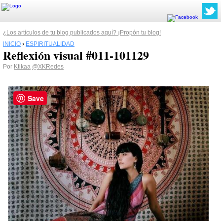
¿Los artículos de tu blog publicados aquí? ¡Propón tu blog!
INICIO
›
ESPIRITUALIDAD
Reflexión visual #011-101129
Por
Ktikaa
@XKRedes
Save