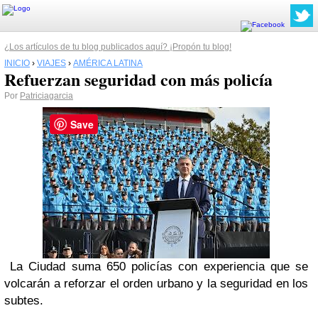
¿Los artículos de tu blog publicados aquí? ¡Propón tu blog!
INICIO
›
VIAJES
›
AMÉRICA LATINA
Refuerzan seguridad con más policía
Por
Patriciagarcia
Save
La Ciudad suma 650 policías con experiencia que se
volcarán a reforzar el orden urbano y la seguridad en los
subtes.