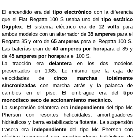
El encendido era del
tipo electrónico
con la diferencia
que el Fiat Regatta 100 S usaba uno del
tipo estático
Digiplex
. El sistema eléctrico era
de 12 volts
para
ambos modelos con un alternador de
35 amperes
para el
Regatta 85 y otro de
65 amperes
para el Regatta 100 S.
Las baterías eran de
40 amperes por hora
para el 85 y
de
45 amperes por hora
para el 100 S.
La tracción era
delantera
en los dos modelos
presentados en 1985. Lo mismo que la caja de
velocidades de
cinco marchas totalmente
sincronizadas
con marcha atrás y la palanca de
cambios en el piso. El embrague era del
tipo
monodisco seco de accionamiento mecánico
.
La suspensión delantera era
independiente
del tipo Mc
Pherson con resortes helicoidales, amortiguadores
hidráulicos y barra estabilizadora flotante. La suspensión
trasera era
independiente
del tipo Mc Pherson con
elástico transversal con amortiguadores hidráulicos de