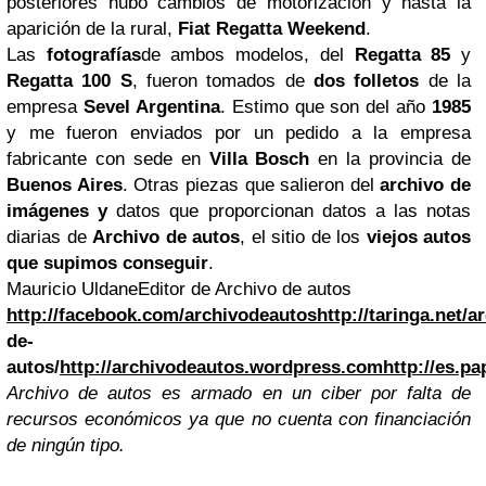
posteriores hubo cambios de motorización y hasta la
aparición de la rural,
Fiat Regatta Weekend
.
Las
fotografías
de ambos modelos, del
Regatta 85
y
Regatta 100 S
, fueron tomados de
dos folletos
de la
empresa
Sevel Argentina
. Estimo que son del año
1985
y me fueron enviados por un pedido a la empresa
fabricante con sede en
Villa Bosch
en la provincia de
Buenos Aires
. Otras piezas que salieron del
archivo de
imágenes y
datos que proporcionan datos a las notas
diarias de
Archivo de autos
, el sitio de los
viejos autos
que supimos conseguir
.
Mauricio Uldane
Editor de Archivo de autos
http://facebook.com/archivodeautos
http://taringa.net/
de-
autos/
http://archivodeautos.wordpress.com
http://es.p
Archivo de autos es armado en un ciber por falta de
recursos económicos ya que no cuenta con financiación
de ningún tipo.