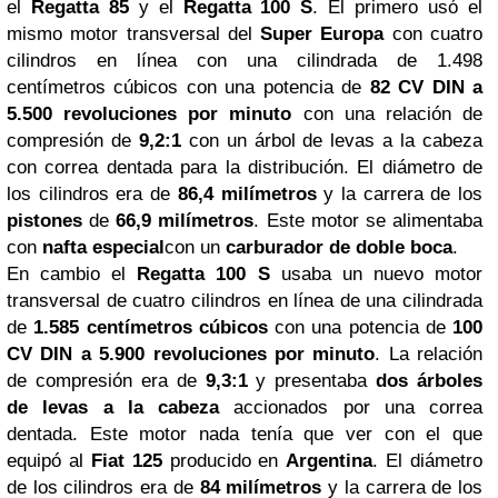
el
Regatta 85
y el
Regatta 100 S
. El primero usó el
mismo motor transversal del
Super Europa
con cuatro
cilindros en línea con una cilindrada de 1.498
centímetros cúbicos con una potencia de
82 CV DIN a
5.500 revoluciones por minuto
con una relación de
compresión de
9,2:1
con un árbol de levas a la cabeza
con correa dentada para la distribución. El diámetro de
los cilindros era de
86,4 milímetros
y la carrera de los
pistones
de
66,9 milímetros
. Este motor se alimentaba
con
nafta especial
con un
carburador de doble boca
.
En cambio el
Regatta 100 S
usaba un nuevo motor
transversal de cuatro cilindros en línea de una cilindrada
de
1.585 centímetros cúbicos
con una potencia de
100
CV DIN a 5.900 revoluciones por minuto
. La relación
de compresión era de
9,3:1
y presentaba
dos árboles
de levas a la cabeza
accionados por una correa
dentada. Este motor nada tenía que ver con el que
equipó al
Fiat 125
producido en
Argentina
. El diámetro
de los cilindros era de
84 milímetros
y la carrera de los