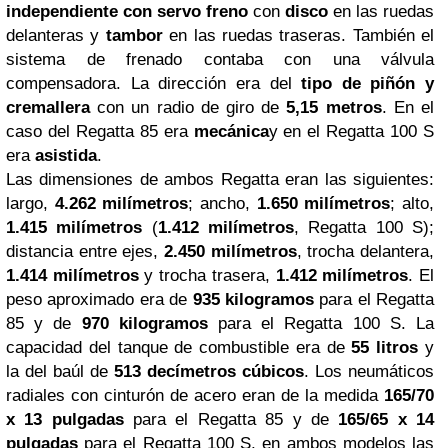
independiente con servo freno
con
disco
en las ruedas
delanteras y
tambor
en las ruedas traseras. También el
sistema de frenado contaba con una válvula
compensadora. La dirección era del
tipo de piñón y
cremallera
con un radio de giro de
5,15 metros
. En el
caso del Regatta 85 era
mecánica
y en el Regatta 100 S
era
asistida
.
Las dimensiones de ambos Regatta eran las siguientes:
largo,
4.262 milímetros
; ancho,
1.650 milímetros
; alto,
1.415 milímetros
(
1.412 milímetros
, Regatta 100 S);
distancia entre ejes,
2.450 milímetros
, trocha delantera,
1.414 milímetros
y trocha trasera,
1.412 milímetros
. El
peso aproximado era de
935 kilogramos
para el Regatta
85 y de
970 kilogramos
para el Regatta 100 S. La
capacidad del tanque de combustible era de
55 litros
y
la del baúl de
513 decímetros cúbicos
. Los neumáticos
radiales con cinturón de acero eran de la medida
165/70
x
13 pulgadas
para el Regatta 85 y de
165/65 x 14
pulgadas
para el Regatta 100 S, en ambos modelos las