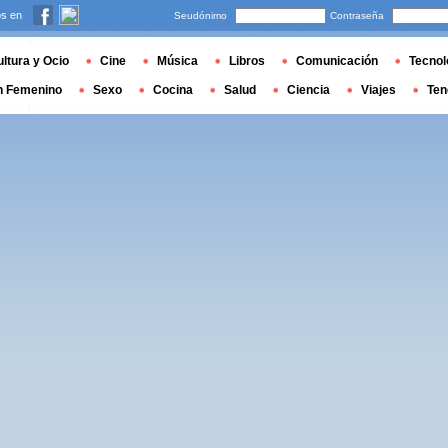
s en
Seudónimo
Contraseña
ltura y Ocio
Cine
Música
Libros
Comunicación
Tecnol
n Femenino
Sexo
Cocina
Salud
Ciencia
Viajes
Ten