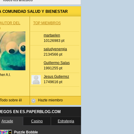
Todos los artículos
A COMUNIDAD SALUD Y BIENESTAR
 AUTOR DEL
TOP MIEMBROS
A
martaelen
10126983 pt
saludyenergia
2134566 pt
Guillermo Salas
1991255 pt
her A.l.
Jesus Gutierrez
1749616 pt
Todo sobre él
Hazte miembro
UEGOS EN ES.PAPERBLOG.COM
Arcade
Casino
Estrategia
Puzzle Bobble