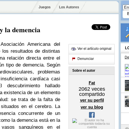
Juegos
Los Autores
 y la demencia
a Asociación Americana del
L
Ver el artículo original
los resultados de distintas
a relación directa entre el
De
Denunciar
gún tipo de demencia. Según
Sobre el autor
rdiovasculares, problemas
nsuficiencia cardíaca casi
Fat
descubrimiento hallado
2062
veces
a existencia de un elemento
compartido
d: se trata de la falta de
ver su perfil
situados en el cerebro. La
ver su blog
esencia concurrente de un
 como la demencia está en la
 vasos sanguíneos en el