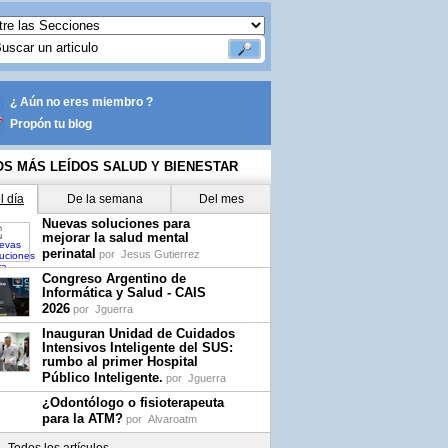
¿ Aún no eres miembro ?
Propón tu blog
OS MÁS LEÍDOS SALUD Y BIENESTAR
l día
De la semana
Del mes
Nuevas soluciones para
mejorar la salud mental
perinatal
por
Jesus Gutierrez
Congreso Argentino de
Informática y Salud - CAIS
2026
por
Jguerra
Inauguran Unidad de Cuidados
Intensivos Inteligente del SUS:
rumbo al primer Hospital
Público Inteligente.
por
Jguerra
¿Odontólogo o fisioterapeuta
para la ATM?
por
Alvaroatm