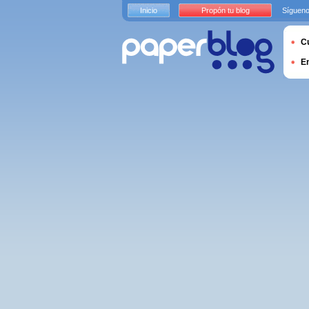
Inicio
Propón tu blog
Sígueno
Cu
E