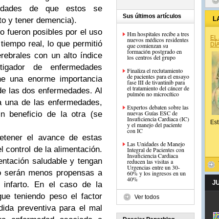
lidades de que estos se
Sus últimos artículos
L
rto y tener demencia).
 fueron posibles por el uso
Hm hospitales recibe a tres
EL
nuevos médicos residentes
iempo real, lo que permitió
DÍ
que comienzan su
formación postgrado en
rebrales con un alto índice
los centros del grupo
tigador de enfermedades
Finaliza el reclutamiento
de pacientes para el ensayo
ene una enorme importancia
fase III de tivantinib para
el tratamiento del cáncer de
de las dos enfermedades. Al
a una de las enfermedades,
Expertos debaten sobre las
nuevas Guías ESC de
n beneficio de la otra (se
Insuficiencia Cardiaca (IC)
Est
y el manejo del paciente
con IC
etener el avance de estas
Las Unidades de Manejo
 control de la alimentación.
Integral de Pacientes con
Insuficiencia Cardiaca
ntación saludable y tengan
reducen las visitas a
Urgencias entre un 30-
do serán menos propensas a
60% y los ingresos en un
40%
J
 infarto. En el caso de la
ue teniendo peso el factor
Ver todos
dida preventiva para el mal