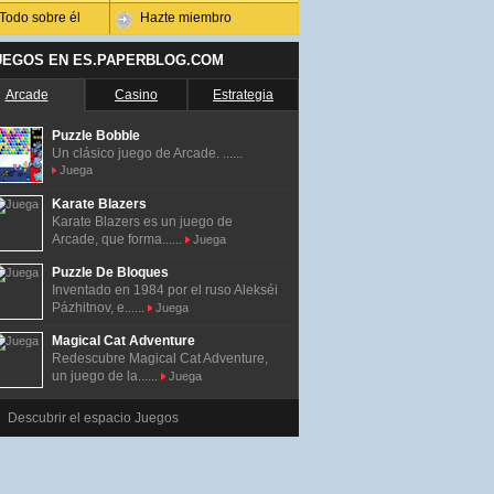
Todo sobre él
Hazte miembro
UEGOS EN ES.PAPERBLOG.COM
Arcade
Casino
Estrategia
Puzzle Bobble
Un clásico juego de Arcade. ......
Juega
Karate Blazers
Karate Blazers es un juego de
Arcade, que forma......
Juega
Puzzle De Bloques
Inventado en 1984 por el ruso Alekséi
Pázhitnov, e......
Juega
Magical Cat Adventure
Redescubre Magical Cat Adventure,
un juego de la......
Juega
Descubrir el espacio Juegos