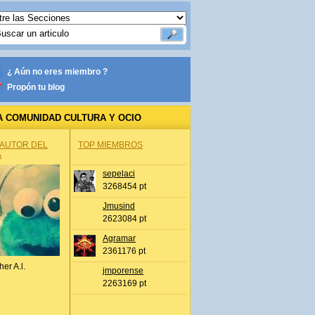
¿ Aún no eres miembro ?
Propón tu blog
A COMUNIDAD CULTURA Y OCIO
 AUTOR DEL
TOP MIEMBROS
A
sepelaci
3268454 pt
Jmusind
2623084 pt
Agramar
2361176 pt
her A.l.
jmporense
2263169 pt