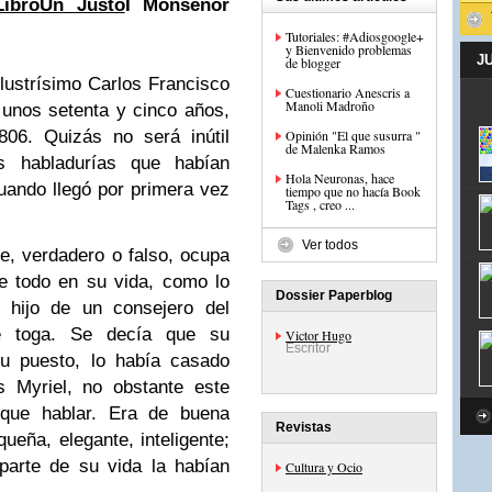
Libro
Un Justo
I Monseñor
Tutoriales: #Adiosgoogle+
y Bienvenido problemas
J
de blogger
ustrísimo Carlos Francisco
Cuestionario Anescris a
Manoli Madroño
 unos setenta y cinco años,
1806. Quizás
no será inútil
Opinión "El que susurra "
de Malenka Ramos
s habladurías que habían
Hola Neuronas, hace
uando llegó por primera vez
tiempo que no hacía Book
Tags , creo ...
Ver todos
 verdadero o falso, ocupa
re todo en su vida, como lo
Dossier Paperblog
a hijo de un
consejero del
e toga. Se decía que su
Victor Hugo
Escritor
u puesto, lo había casado
s Myriel, no obstante este
 que hablar. Era de
buena
Revistas
ueña, elegante, inteligente;
parte de su vida la habían
Cultura y Ocio