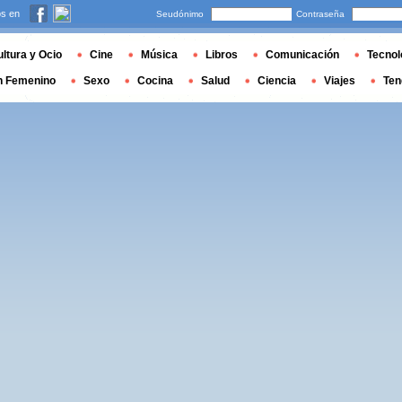
s en
Seudónimo
Contraseña
ltura y Ocio
Cine
Música
Libros
Comunicación
Tecnol
n Femenino
Sexo
Cocina
Salud
Ciencia
Viajes
Ten