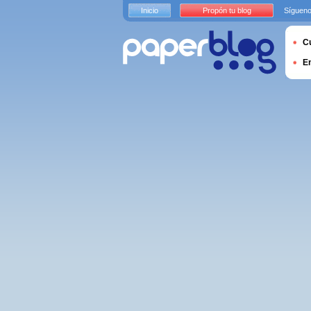
Inicio
Propón tu blog
Sígueno
Cu
E