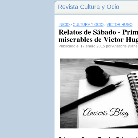
Revista Cultura y Ocio
INICIO
›
CULTURA Y OCIO
›
VICTOR HUGO
Relatos de Sábado - Prim
miserables de Victor Hu
Publicado el 17 enero 2015 por
Anescris
@anes