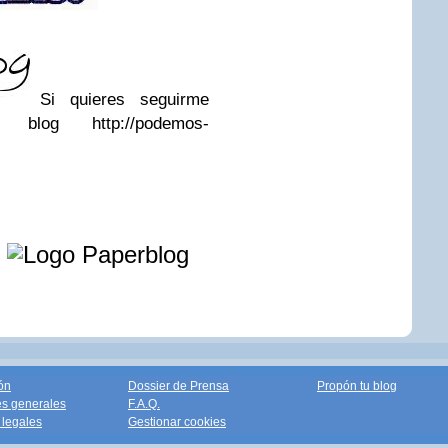
Si quieres seguirme
blog http://podemos-
e
ón
Dossier de Prensa
Propón tu blog
s generales
F.A.Q.
legales
Gestionar cookies