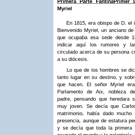
Primera Parte
Fantina
Primer 
Myriel
En 1815, era obispo de D. el il
Bienvenido Myriel, un
anciano de
que ocupaba esa sede desde 
indicar aquí los rumores y la
circulado
acerca de su persona c
a su diócesis.
Lo que de los hombres se dice,
tanto lugar en su
destino, y sob
que hacen. El señor Myriel er
Parlamento de Aix, nobleza d
padre,
pensando que heredara s
muy joven. Se decía que
Carlo
matrimonio, había dado mucho
presencia, aunque de estatura peq
y se decía
que toda la primera 