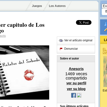
Juegos
Los Autores
er capitulo de Los
go
cris
L
Ver el artículo original
Denunciar
EL
DÍ
Sobre el autor
Anescris
1469
veces
compartido
ver su perfil
ver su blog
Est
Sus últimos artículos