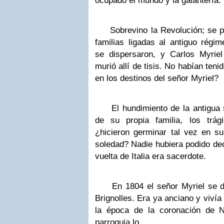
ocupado el mundo y la galantería.
Sobrevino la Revolución; se pre
familias ligadas al
antiguo régim
se dispersaron, y Carlos Myri
murió allí de tisis. No habían ten
en
los destinos del señor Myriel?
El hundimiento de la antigua s
de su propia familia,
los trág
¿hicieron germinar tal vez en 
soledad? Nadie hubiera podido dec
vuelta de
Italia era sacerdote.
En 1804 el señor Myriel se d
Brignolles. Era ya
anciano y vivía
la época de la coronación de 
parroquia lo