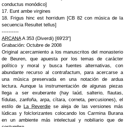
conductus monódico]
17. Eunt ambe virgines
18. Frigus hinc est horridum [CB 82 con música de la
secuencia Resultet tellus]
----------
ARCANA
A 353 (Diverdi) [69'23'']
Grabación: Octubre de 2008
Original acercamiento a los manuscritos del monasterio
de Beuren, que apuesta por los temas de carácter
político y moral y busca fuentes alternativas, con
abundante recurso al contrafactum, para acercarse a
una música preservada en una notación de ardua
lectura. Aunque la instrumentación de algunas piezas
llega a ser exuberante (hay laúd, salterio, flautas,
fídulas, zanfoña, arpa, cítara, corneta, percusiones), el
estilo de
La Reverdie
se aleja de las versiones más
lúdicas y folclorizantes colocando los Carmina Burana
en un ambiente más intelectual y nobiliario que de
costumbre.