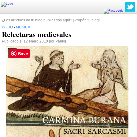
¿Los artículos de tu blog publicados aquí? ¡Propón tu blog!
INICIO
›
MÚSICA
Relecturas medievales
Publicado el 12 enero 2010 por
Pabloj
Save