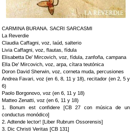
CARMINA BURANA. SACRI SARCASMI
La Reverdie
Claudia Caffagni,
voz, laúd, salterio
Livia Caffagni,
voz, flautas, fídula
Elisabetta De' Mircovich,
voz, fídula, zanfoña, campana
Ella De' Mircovich,
voz, arpa, cítara teutónica
Doron David Sherwin,
voz, corneta muda, percusiones
Andrea Favari,
voz (en 6, 8, 11 y 18), recitador (en 2, 5 y
6)
Paolo Borgonovo,
voz (en 6, 11 y 18)
Matteo Zenatti,
voz (en 6, 11 y 18)
1. Bonum est confidere [CB 27 con música de un
conductus monódico]
2. Adtende lector! [Liber Rubrum Ossorensis]
3. Dic Christi Veritas [CB 131]