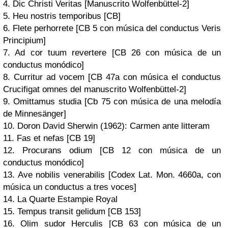
4. Dic Christi Veritas [Manuscrito Wolfenbüttel-2]
5. Heu nostris temporibus [CB]
6. Flete perhorrete [CB 5 con música del conductus Veris
Principium]
7. Ad cor tuum revertere [CB 26 con música de un
conductus monódico]
8. Curritur ad vocem [CB 47a con música el conductus
Crucifigat omnes del manuscrito Wolfenbüttel-2]
9. Omittamus studia [Cb 75 con música de una melodía
de Minnesänger]
10. Doron David Sherwin (1962): Carmen ante litteram
11. Fas et nefas [CB 19]
12. Procurans odium [CB 12 con música de un
conductus monódico]
13. Ave nobilis venerabilis [Codex Lat. Mon. 4660a, con
música un conductus a tres voces]
14. La Quarte Estampie Royal
15. Tempus transit gelidum [CB 153]
16. Olim sudor Herculis [CB 63 con música de un