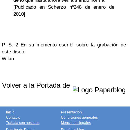
de lo que hasta ahora venía siendo norma.
[Publicado en
Scherzo
nº248 de enero de
2010]
P. S. 2
En su momento escribí sobre la
grabación
de
este disco.
Wikio
Volver a la Portada de
Inicio
Presentación
Contacto
Condiciones generales
Trabaja con nosotros
Menciones legales
Dossier de Prensa
Propón tu blog