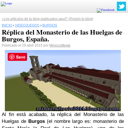
¿Los artículos de tu blog publicados aquí? ¡Propón tu blog!
INICIO
›
VIDEOJUEGOS
›
BURGOS
Réplica del Monasterio de las Huelgas de
Burgos, España.
Publicado el 29 abril 2015 por
Minecrafteate
Save
Al fin está acabado, la réplica del Monasterio de las
Huelgas de
Burgos
(el nombre largo es: monasterio de