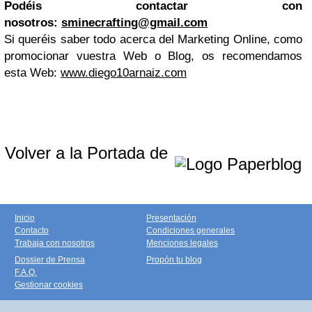
Podéis contactar con
nosotros:
sminecrafting@gmail.com
Si queréis saber todo acerca del Marketing Online, como
promocionar vuestra Web o Blog, os recomendamos
esta Web:
www.diego10arnaiz.com
Volver a la Portada de
Inicio
Presentación
Contacto
Condiciones generales
Trabaja con nosotros
Menciones legales
Dossier de Prensa
Propón tu blog
F.A.Q.
Gestionar cookies