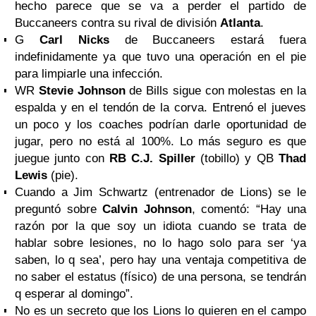
hecho parece que se va a perder el partido de
Buccaneers contra su rival de división
Atlanta
.
G
Carl Nicks
de Buccaneers estará fuera
indefinidamente ya que tuvo una operación en el pie
para limpiarle una infección.
WR
Stevie Johnson
de Bills sigue con molestas en la
espalda y en el tendón de la corva. Entrenó el jueves
un poco y los coaches podrían darle oportunidad de
jugar, pero no está al 100%. Lo más seguro es que
juegue junto con
RB C.J. Spiller
(tobillo) y QB
Thad
Lewis
(pie).
Cuando a Jim Schwartz (entrenador de Lions) se le
preguntó sobre
Calvin Johnson
, comentó: “Hay una
razón por la que soy un idiota cuando se trata de
hablar sobre lesiones, no lo hago solo para ser ‘ya
saben, lo q sea’, pero hay una ventaja competitiva de
no saber el estatus (físico) de una persona, se tendrán
q esperar al domingo”.
No es un secreto que los Lions lo quieren en el campo