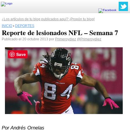
¿Los artículos de tu blog publicados aquí? ¡Propón tu blog!
INICIO
›
DEPORTES
Reporte de lesionados NFL – Semana 7
Publicado el 20 octubre 2013 por
Primeroydiez
@Primeroydiez
Save
Por Andrés Ornelas