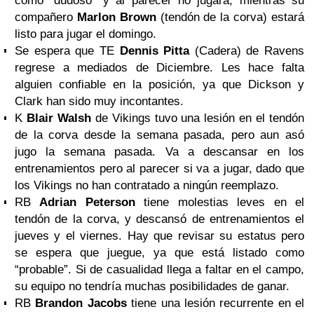
como “dudoso” y al parecer no jugará, mientras su
compañero
Marlon Brown
(tendón de la corva) estará
listo para jugar el domingo.
Se espera que TE
Dennis Pitta
(Cadera) de Ravens
regrese a mediados de Diciembre. Les hace falta
alguien confiable en la posición, ya que Dickson y
Clark han sido muy incontantes.
K
Blair Walsh
de Vikings tuvo una lesión en el tendón
de la corva desde la semana pasada, pero aun asó
jugo la semana pasada. Va a descansar en los
entrenamientos pero al parecer si va a jugar, dado que
los Vikings no han contratado a ningún reemplazo.
RB
Adrian Peterson
tiene molestias leves en el
tendón de la corva, y descansó de entrenamientos el
jueves y el viernes. Hay que revisar su estatus pero
se espera que juegue, ya que está listado como
“probable”. Si de casualidad llega a faltar en el campo,
su equipo no tendría muchas posibilidades de ganar.
RB
Brandon Jacobs
tiene una lesión recurrente en el