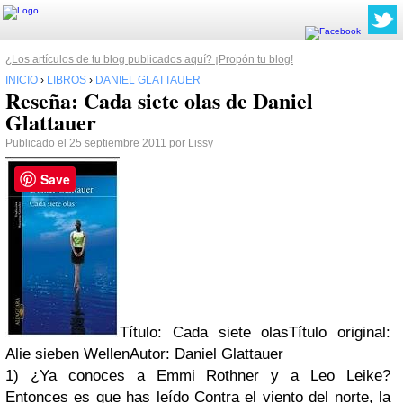
¿Los artículos de tu blog publicados aquí? ¡Propón tu blog!
INICIO
›
LIBROS
›
DANIEL GLATTAUER
Reseña: Cada siete olas de Daniel
Glattauer
Publicado el 25 septiembre 2011 por
Lissy
Save
Título: Cada siete olasTítulo original:
Alie sieben WellenAutor: Daniel Glattauer
1) ¿Ya conoces a Emmi Rothner y a Leo Leike?
Entonces es que has leído Contra el viento del norte, la