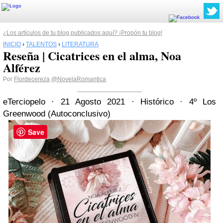
¿Los artículos de tu blog publicados aquí? ¡Propón tu blog!
INICIO
›
TALENTOS
›
LITERATURA
Reseña | Cicatrices en el alma, Noa
Alférez
Por
Flordecereza
@NovelaRomantica
eTerciopelo · 21 Agosto 2021 · Histórico · 4º Los
Greenwood (Autoconclusivo)
Save