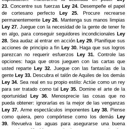
23.
Concentre sus fuerzas
Ley 24.
Desempeñe el papel
de cortesano perfecto
Ley 25.
Procure recrearse
permanentemente
Ley 26.
Mantenga sus manos limpias
Ley 27.
Juegue con la necesidad de la gente de tener fe
en algo, para conseguir seguidores incondicionales
Ley
28.
Sea audaz al entrar en acción
Ley 29.
Planifique sus
acciones de principio a fin
Ley 30.
Haga que sus logros
parezcan no requerir esfuerzos
Ley 31.
Controle las
opciones: haga que otros jueguen con las cartas que
usted reparte
Ley 32.
Juegue con las fantasías de la
gente
Ley 33.
Descubra el talón de Aquiles de los demás
Ley 34.
Sea real en su propio estilo: Actúe como un rey
para ser tratado como tal
Ley 35.
Domine el arte de la
oportunidad
Ley 36.
Menosprecie las cosas que no
pueda obtener: ignorarlas es la mejor de las venganzas
Ley 37.
Arme espectáculos imponentes
Ley 38.
Piense
como quiera, pero compórtese como los demás
Ley
39.
Revuelva las aguas para asegurarse una buena