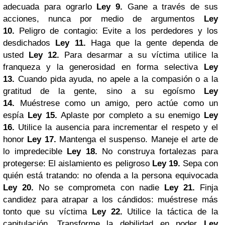
adecuada para ograrlo
Ley 9.
Gane a través de sus
acciones, nunca por medio de argumentos
Ley
10.
Peligro de contagio: Evite a los perdedores y los
desdichados
Ley 11.
Haga que la gente dependa de
usted
Ley 12.
Para desarmar a su víctima utilice la
franqueza y la generosidad en forma selectiva
Ley
13.
Cuando pida ayuda, no apele a la compasión o a la
gratitud de la gente, sino a su egoísmo
Ley
14.
Muéstrese como un amigo, pero actúe como un
espía
Ley 15.
Aplaste por completo a su enemigo
Ley
16.
Utilice la ausencia para incrementar el respeto y el
honor
Ley 17.
Mantenga el suspenso. Maneje el arte de
lo impredecible
Ley 18.
No construya fortalezas para
protegerse: El aislamiento es peligroso
Ley 19.
Sepa con
quién está tratando: no ofenda a la persona equivocada
Ley 20.
No se comprometa con nadie
Ley 21.
Finja
candidez para atrapar a los cándidos: muéstrese más
tonto que su víctima
Ley 22.
Utilice la táctica de la
capitulación. Transforme la debilidad en poder
Ley