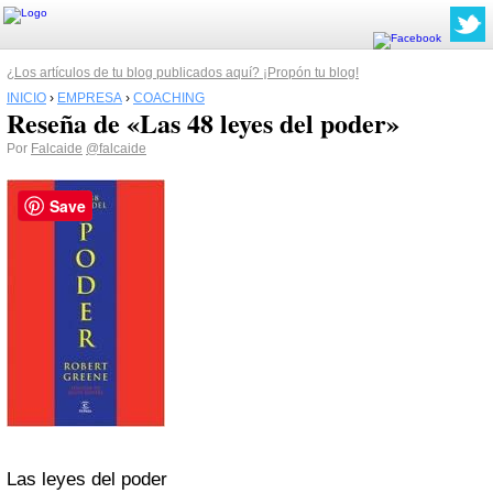
¿Los artículos de tu blog publicados aquí? ¡Propón tu blog!
INICIO
›
EMPRESA
›
COACHING
Reseña de «Las 48 leyes del poder»
Por
Falcaide
@falcaide
Save
Las leyes del poder