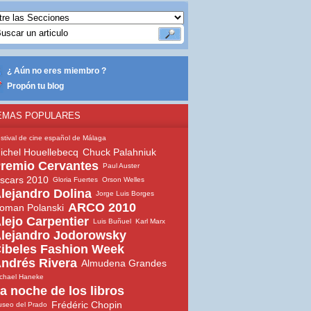
¿ Aún no eres miembro ?
Propón tu blog
EMAS POPULARES
stival de cine español de Málaga
ichel Houellebecq
Chuck Palahniuk
remio Cervantes
Paul Auster
scars 2010
Gloria Fuertes
Orson Welles
lejandro Dolina
Jorge Luis Borges
ARCO 2010
oman Polanski
lejo Carpentier
Luis Buñuel
Karl Marx
lejandro Jodorowsky
ibeles Fashion Week
ndrés Rivera
Almudena Grandes
chael Haneke
a noche de los libros
Frédéric Chopin
seo del Prado