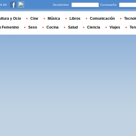
s en
Seudónimo
Contraseña
ltura y Ocio
Cine
Música
Libros
Comunicación
Tecnol
n Femenino
Sexo
Cocina
Salud
Ciencia
Viajes
Ten