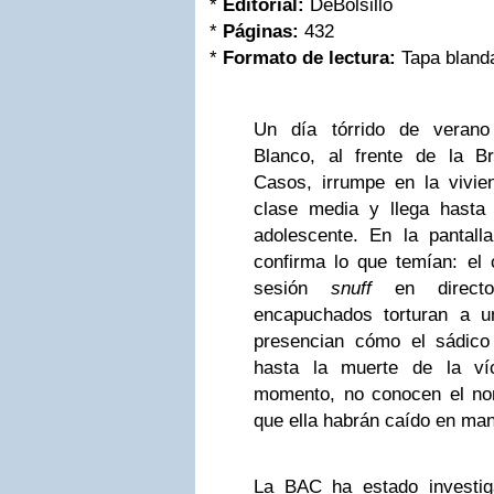
*
Editorial:
DeBolsillo
*
Páginas:
432
*
Formato de lectura:
Tapa bland
Un día tórrido de verano
Blanco, al frente de la B
Casos, irrumpe en la vivie
clase media y llega hasta l
adolescente. En la pantal
confirma lo que temían: el 
sesión
snuff
en direct
encapuchados torturan a u
presencian cómo el sádico
hasta la muerte de la ví
momento, no conocen el no
que ella habrán caído en ma
La BAC ha estado investig