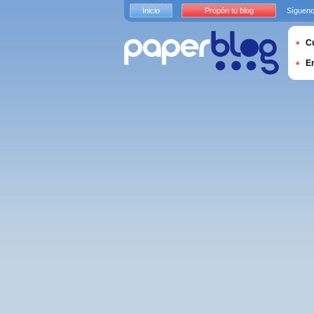
Inicio
Propón tu blog
Sígueno
Cu
E