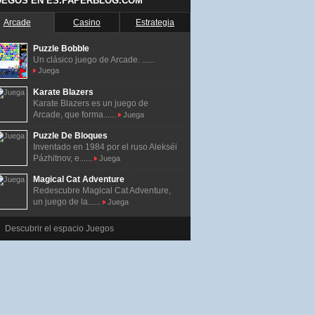
UEGOS EN ES.PAPERBLOG.COM
Arcade
Casino
Estrategia
Puzzle Bobble
Un clásico juego de Arcade. ......
Juega
Karate Blazers
Karate Blazers es un juego de
Arcade, que forma......
Juega
Puzzle De Bloques
Inventado en 1984 por el ruso Alekséi
Pázhitnov, e......
Juega
Magical Cat Adventure
Redescubre Magical Cat Adventure,
un juego de la......
Juega
Descubrir el espacio Juegos