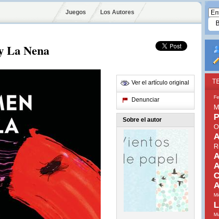
Juegos
Los Autores
 y La Nena
T
Ver el artículo original
Fe
Denunciar
M
P
Sobre el autor
O
A
R
A
A
C
A
Mi
L
Mu