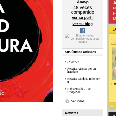
Anavp
A
48
veces
N
compartido
F
ver su perfil
M
ver su blog
L
EL
DÍ
Sus últimos artículos
¿Vuelvo?
Reseña: Alianza por un
heredero
Reseña: Landon. Todo por
ti
Est
Hablamos de... Los
Bridgerton
Ver todos
Revistas