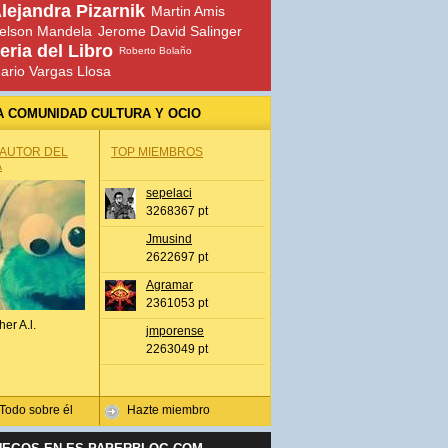
lejandra Pizarnik
Martin Amis
elson Mandela
Jerome David Salinger
eria del Libro
Roberto Bolaño
ario Vargas Llosa
A COMUNIDAD CULTURA Y OCIO
 AUTOR DEL
TOP MIEMBROS
A
sepelaci
3268367 pt
Jmusind
2622697 pt
Agramar
2361053 pt
her A.l.
jmporense
2263049 pt
Todo sobre él
Hazte miembro