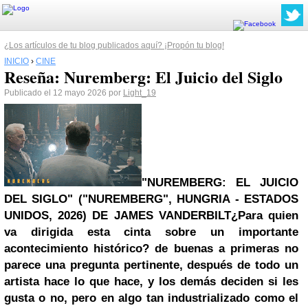
¿Los artículos de tu blog publicados aquí? ¡Propón tu blog!
INICIO
›
CINE
Reseña: Nuremberg: El Juicio del Siglo
Publicado el 12 mayo 2026 por
Light_19
"NUREMBERG: EL JUICIO
DEL SIGLO" ("NUREMBERG", HUNGRIA - ESTADOS
UNIDOS, 2026) DE JAMES VANDERBILT
¿Para quien
va dirigida esta cinta sobre un importante
acontecimiento histórico? de buenas a primeras no
parece una pregunta pertinente, después de todo un
artista hace lo que hace, y los demás deciden si les
gusta o no, pero en algo tan industrializado como el