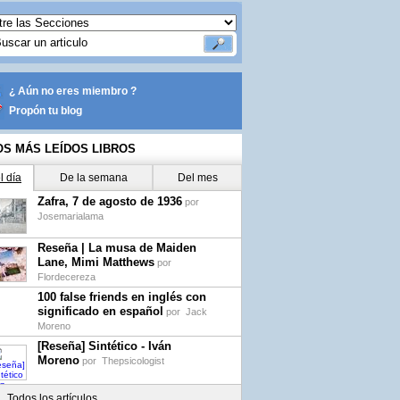
¿ Aún no eres miembro ?
Propón tu blog
OS MÁS LEÍDOS LIBROS
l día
De la semana
Del mes
Zafra, 7 de agosto de 1936
por
Josemarialama
Reseña | La musa de Maiden
Lane, Mimi Matthews
por
Flordecereza
100 false friends en inglés con
significado en español
por
Jack
Moreno
[Reseña] Sintético - Iván
Moreno
por
Thepsicologist
Todos los artículos