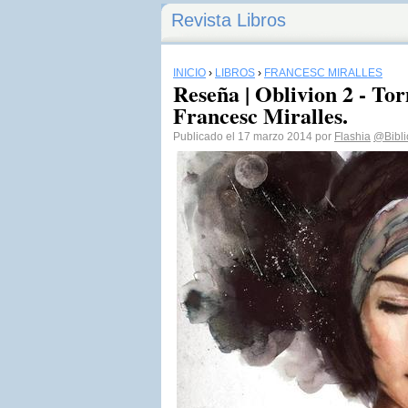
Revista Libros
INICIO
›
LIBROS
›
FRANCESC MIRALLES
Reseña | Oblivion 2 - Tor
Francesc Miralles.
Publicado el 17 marzo 2014 por
Flashia
@Bibli