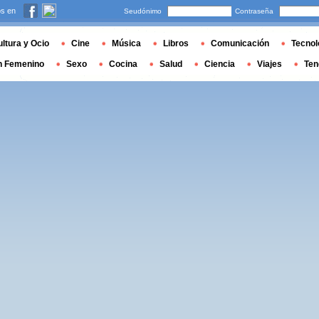
s en
Seudónimo
Contraseña
ltura y Ocio
Cine
Música
Libros
Comunicación
Tecnol
n Femenino
Sexo
Cocina
Salud
Ciencia
Viajes
Ten