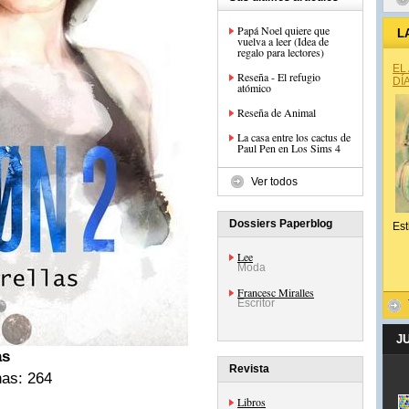
Papá Noel quiere que
L
vuelva a leer (Idea de
regalo para lectores)
EL
Reseña - El refugio
DÍ
atómico
Reseña de Animal
La casa entre los cactus de
Paul Pen en Los Sims 4
Ver todos
Dossiers Paperblog
Est
Lee
Moda
Francesc Miralles
Escritor
J
as
Revista
nas: 264
Libros