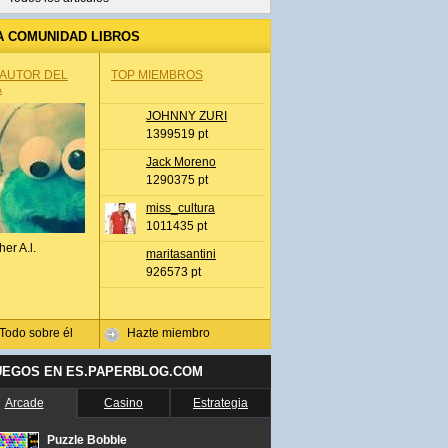
A COMUNIDAD LIBROS
 AUTOR DEL
TOP MIEMBROS
A
JOHNNY ZURI
1399519 pt
Jack Moreno
1290375 pt
miss_cultura
1011435 pt
her A.l.
maritasantini
926573 pt
Todo sobre él
Hazte miembro
UEGOS EN ES.PAPERBLOG.COM
Arcade
Casino
Estrategia
Puzzle Bobble