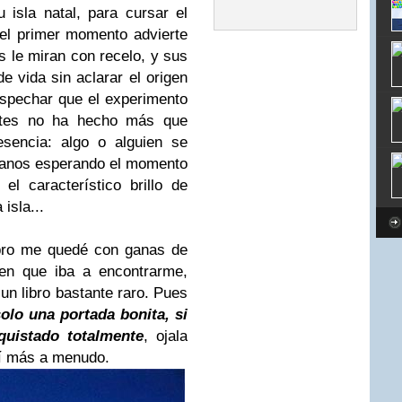
isla natal, para cursar el
 el primer momento advierte
 le miran con recelo, y sus
e vida sin aclarar el origen
ospechar que el experimento
ntes no ha hecho más que
sencia: algo o alguien se
ianos esperando el momento
l característico brillo de
 isla...
ibro me quedé con ganas de
ien que iba a encontrarme,
n libro bastante raro. Pues
solo una portada bonita, si
uistado totalmente
, ojala
sí más a menudo.