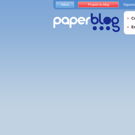
Inicio
Propón tu blog
Sígueno
Cu
E