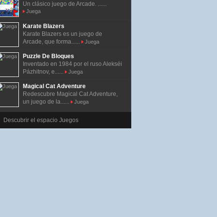
Un clásico juego de Arcade. ......
Juega
Karate Blazers
Karate Blazers es un juego de
Arcade, que forma......
Juega
Puzzle De Bloques
Inventado en 1984 por el ruso Alekséi
Pázhitnov, e......
Juega
Magical Cat Adventure
Redescubre Magical Cat Adventure,
un juego de la......
Juega
Descubrir el espacio Juegos