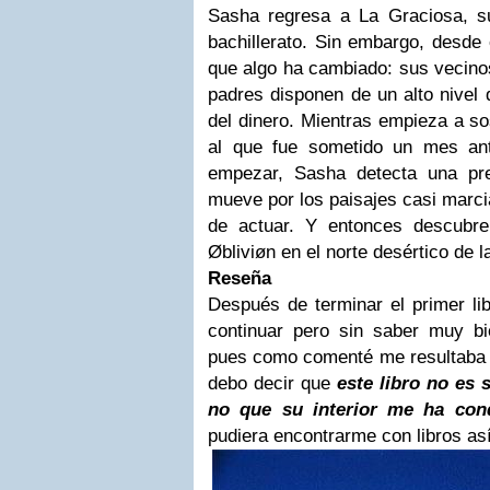
Sasha regresa a La Graciosa, su 
bachillerato. Sin embargo, desde
que algo ha cambiado: sus vecinos
padres disponen de un alto nivel d
del dinero. Mientras empieza a s
al que fue sometido un mes a
empezar, Sasha detecta una pre
mueve por los paisajes casi marc
de actuar. Y entonces descubre e
Øbliviøn en el norte desértico de la
Reseña
Después de terminar el primer l
continuar pero sin saber muy b
pues como comenté me resultaba u
debo decir que
este libro no es 
no que su interior me ha conq
pudiera encontrarme con libros a