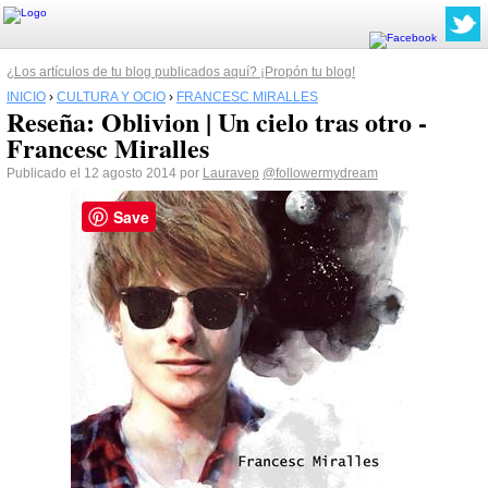
¿Los artículos de tu blog publicados aquí? ¡Propón tu blog!
INICIO
›
CULTURA Y OCIO
›
FRANCESC MIRALLES
Reseña: Oblivion | Un cielo tras otro -
Francesc Miralles
Publicado el 12 agosto 2014 por
Lauravep
@followermydream
Save