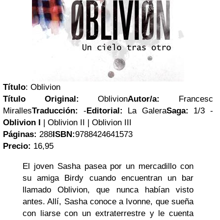
Título
: Oblivion
Título Original:
Oblivion
Autor/a:
Francesc
Miralles
Traducción:
-
Editorial:
La Galera
Saga:
1/3 -
Oblivion I
| Oblivion II | Oblivion III
Páginas:
288
ISBN:
9788424641573
Precio:
16,95
El joven Sasha pasea por un mercadillo con
su amiga Birdy cuando encuentran un bar
llamado Oblivion, que nunca habían visto
antes. Allí, Sasha conoce a Ivonne, que sueña
con liarse con un extraterrestre y le cuenta