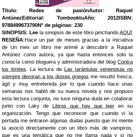
Título:
Redes de pasión
Autor:
Raquel
Antúnez
Editorial:
Tombooktu
Año:
2012
ISBN:
9788499673790
Nº de páginas:
230
SINOPSIS:
Lee
la sinopsis de este libro pinchando
AQUÍ
RESEÑA:
Hace un par de meses gracias a la iniciativa
de Un mes un libro me animé a descubrir a Raquel
Antúnez como autora, ya que hasta entonces solo la
conocía como bloguera y administradora del blog
Contra
los limites
. La lectura de
Las tarántulas venenosas no
siempre devoran a los dioses griegos
me resultó fresca,
ágil y muy entretenida por lo que cuando hace unas
semanas nos habló de su nueva novela y nos propuso
esta lectura conjunta, no tuve ninguna duda en colaborar
junto con Laky de
Libros que hay que leer
en su
organización. Tengo que reconocer que cuando vi la
portada me entraron algunas dudas puesto que mi mente
la asoció directamente con un libro más de vampiros,
que es una temática que no me llama nada y si no