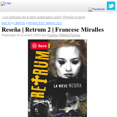
¿Los artículos de tu blog publicados aquí? ¡Propón tu blog!
INICIO
›
LIBROS
›
FRANCESC MIRALLES
Reseña | Retrum 2 | Francesc Miralles
Publicado el 12 enero 2015 por
Flashia
@BiblioFlashia
Save