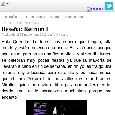
¿Los artículos de tu blog publicados aquí? ¡Propón tu blog!
INICIO
›
CULTURA Y OCIO
Reseña: Retrum I
Publicado el 01 noviembre 2011 por
Andylujano
Hola Queridos Lectores, hoy espero que tengan, allá
tenido y estén teniendo una noche Escalofriante, aunque
aquí en mi país no es una fiesta oficial y al ser día lunes,
se celebran muy pocas fiestas ya que la mayoría se
llevaran a cabo en fin de semana, en fin yo les traigo una
reseña muy adecuada para este día y es nada menos
que el libro Retrum I del maravilloso escritor Frances
Miralles quien me envió el libro para que pudiera leerlo,
desde aquí te lo agradezco muchisimo porque me
encanto!