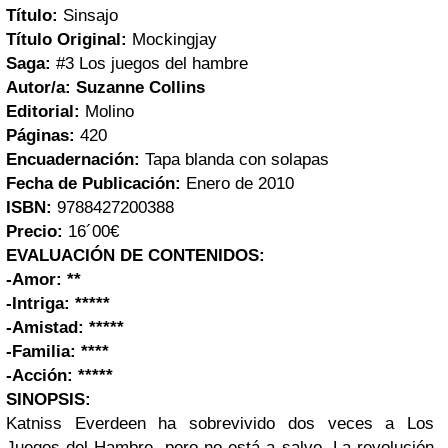
Título:
Sinsajo
Título Original:
Mockingjay
Saga:
#3 Los juegos del hambre
Autor/a:
Suzanne Collins
Editorial:
Molino
Páginas:
420
Encuadernación:
Tapa blanda con solapas
Fecha de Publicación:
Enero de 2010
ISBN:
9788427200388
Precio:
16´00€
EVALUACIÓN DE CONTENIDOS:
-Amor: **
-Intriga: *****
-Amistad: *****
-Familia: ****
-Acción: *****
SINOPSIS:
Katniss Everdeen ha sobrevivido dos veces a Los
Juegos del Hambre, pero no está a salvo. La revolución