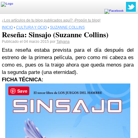
¿Los artículos de tu blog publicados aquí? ¡Propón tu blog!
INICIO
›
CULTURA Y OCIO
›
SUZANNE COLLINS
Reseña: Sinsajo (Suzanne Collins)
Publicado el 04 marzo 2015 por
Tatyana
Esta reseña estaba prevista para el día después del
estreno de la primera película, pero como mi cabeza es
como es, pues os la traigo ahora que queda menos para
la segunda parte (una eternidad).
FICHA TÉCNICA:
Save