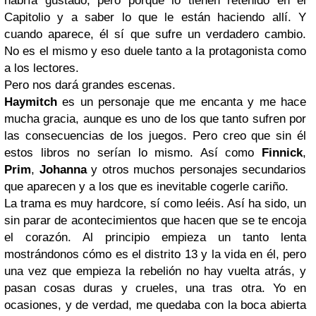
habría gustado, pero porque lo tienen retenido en el
Capitolio y a saber lo que le están haciendo allí. Y
cuando aparece, él sí que sufre un verdadero cambio.
No es el mismo y eso duele tanto a la protagonista como
a los lectores.
Pero nos dará grandes escenas.
Haymitch
es un personaje que me encanta y me hace
mucha gracia, aunque es uno de los que tanto sufren por
las consecuencias de los juegos. Pero creo que sin él
estos libros no serían lo mismo. Así como
Finnick
,
Prim
,
Johanna
y otros muchos personajes secundarios
que aparecen y a los que es inevitable cogerle cariño.
La trama es muy hardcore, sí como leéis. Así ha sido, un
sin parar de acontecimientos que hacen que se te encoja
el corazón. Al principio empieza un tanto lenta
mostrándonos cómo es el distrito 13 y la vida en él, pero
una vez que empieza la rebelión no hay vuelta atrás, y
pasan cosas duras y crueles, una tras otra. Yo en
ocasiones, y de verdad, me quedaba con la boca abierta