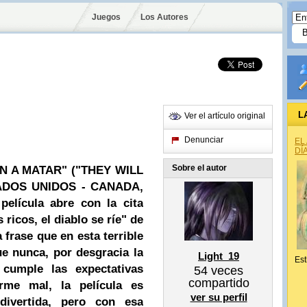
Juegos
Los Autores
L
Ver el artículo original
Denunciar
EL
DÍ
Sobre el autor
N A MATAR" ("THEY WILL
TADOS UNIDOS - CANADA,
película abre con la cita
ricos, el diablo se ríe" de
frase que en esta terrible
ue nunca, por desgracia la
Light_19
Est
 cumple las expectativas
54
veces
compartido
rme mal, la película es
ver su perfil
 divertida, pero con esa