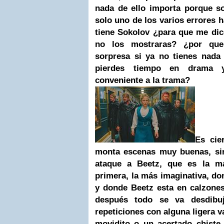
nada de ello importa porque s
solo uno de los varios errores 
tiene Sokolov ¿para que me dic
no los mostraras? ¿por qu
sorpresa si ya no tienes nada
pierdes tiempo en drama 
conveniente a la trama?
Es cie
monta escenas muy buenas, sin
ataque a Beetz, que es la má
primera, la más imaginativa, don
y donde Beetz esta en calzones
después todo se va desdibuj
repeticiones con alguna ligera va
movidito o un acertado chiste