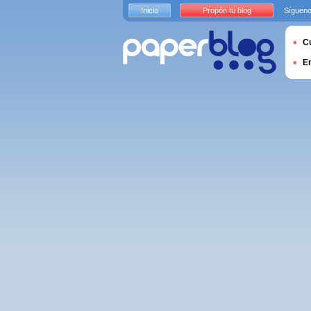
Inicio
Propón tu blog
Sígueno
Cu
E