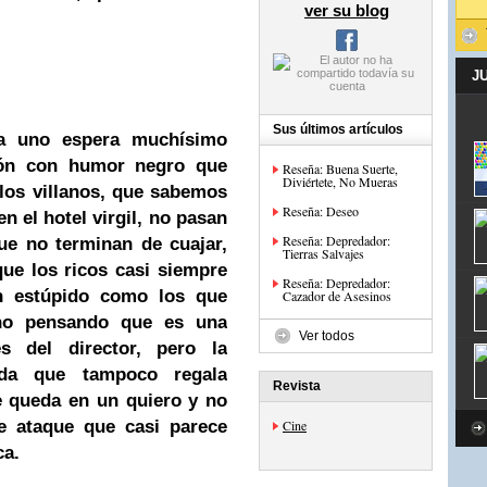
ver su blog
J
Sus últimos artículos
a uno espera muchísimo
ión con humor negro que
Reseña: Buena Suerte,
Diviértete, No Mueras
 los villanos, que sabemos
Reseña: Deseo
n el hotel virgil, no pasan
Reseña: Depredador:
que no terminan de cuajar,
Tierras Salvajes
que los ricos casi siempre
Reseña: Depredador:
an estúpido como los que
Cazador de Asesinos
ino pensando que es una
Ver todos
es del director, pero la
zada que tampoco regala
Revista
se queda en un quiero y no
e ataque que casi parece
Cine
ca.