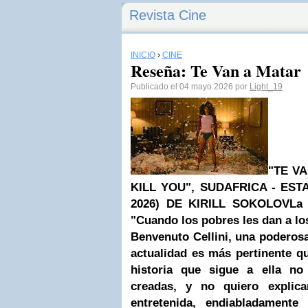
Revista Cine
INICIO
›
CINE
Reseña: Te Van a Matar
Publicado el 04 mayo 2026 por
Light_19
"TE VA
KILL YOU", SUDAFRICA - ES
2026) DE KIRILL SOKOLOV
La 
"Cuando los pobres les dan a los 
Benvenuto Cellini, una poderosa 
actualidad es más pertinente q
historia que sigue a ella no
creadas, y no quiero explica
entretenida, endiabladamente