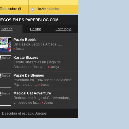
Todo sobre él
Hazte miembro
UEGOS EN ES.PAPERBLOG.COM
Arcade
Casino
Estrategia
Puzzle Bobble
Un clásico juego de Arcade. ......
Juega
Karate Blazers
Karate Blazers es un juego de
Arcade, que forma......
Juega
Puzzle De Bloques
Inventado en 1984 por el ruso Alekséi
Pázhitnov, e......
Juega
Magical Cat Adventure
Redescubre Magical Cat Adventure,
un juego de la......
Juega
Descubrir el espacio Juegos