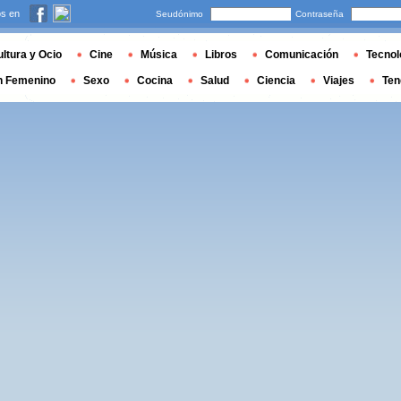
s en
Seudónimo
Contraseña
ltura y Ocio
Cine
Música
Libros
Comunicación
Tecnol
n Femenino
Sexo
Cocina
Salud
Ciencia
Viajes
Ten