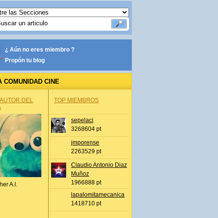
¿ Aún no eres miembro ?
Propón tu blog
A COMUNIDAD CINE
 AUTOR DEL
TOP MIEMBROS
A
sepelaci
3268604 pt
jmporense
2263529 pt
Claudio Antonio Diaz
Muñoz
1966888 pt
her A.l.
lapalomitamecanica
1418710 pt