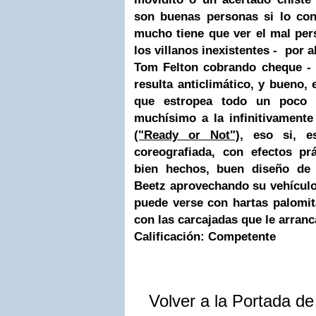
son buenas personas si lo con
mucho tiene que ver el mal per
los villanos inexistentes - por 
Tom Felton cobrando cheque - 
resulta anticlimático, y bueno,
que estropea todo un poco
muchísimo a la infinitivament
("Ready or Not"),
eso si, es
coreografiada, con efectos pr
bien hechos, buen diseño de 
Beetz aprovechando su vehículo
puede verse con hartas palomi
con las carcajadas que le arranc
Calificación: Competente
Volver a la Portada d