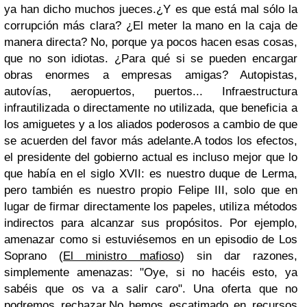
ya han dicho muchos jueces.
¿Y es que está mal sólo la
corrupción más clara? ¿El meter la mano en la caja de
manera directa? No, porque ya pocos hacen esas cosas,
que no son idiotas. ¿Para qué si se pueden encargar
obras enormes a empresas amigas? Autopistas,
autovías, aeropuertos, puertos... Infraestructura
infrautilizada o directamente no utilizada, que beneficia a
los amiguetes y a los aliados poderosos a cambio de que
se acuerden del favor más adelante.
A todos los efectos,
el presidente del gobierno actual es incluso mejor que lo
que había en el siglo XVII: es nuestro duque de Lerma,
pero también es nuestro propio Felipe III, solo que en
lugar de firmar directamente los papeles, utiliza métodos
indirectos para alcanzar sus propósitos. Por ejemplo,
amenazar como si estuviésemos en un episodio de Los
Soprano (
El ministro mafioso
) sin dar razones,
simplemente amenazas: "Oye, si no hacéis esto, ya
sabéis que os va a salir caro". Una oferta que no
podremos rechazar.
No hemos escatimado en recursos