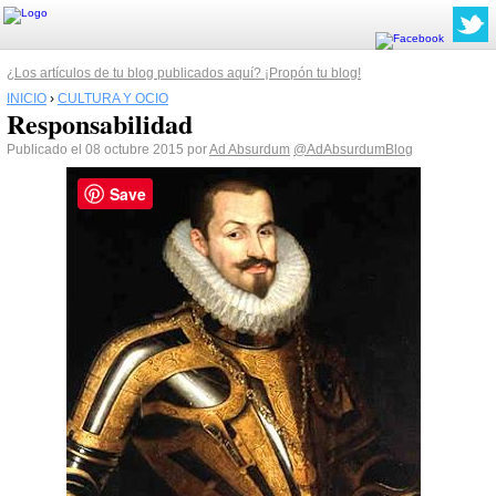
¿Los artículos de tu blog publicados aquí? ¡Propón tu blog!
INICIO
›
CULTURA Y OCIO
Responsabilidad
Publicado el 08 octubre 2015 por
Ad Absurdum
@AdAbsurdumBlog
Save